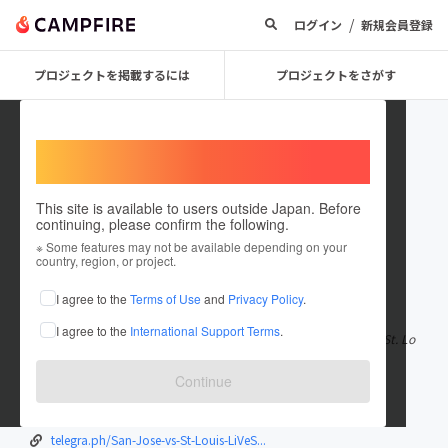
/
ログイン
新規会員登録
プロジェクトを掲載するには
プロジェクトをさがす
Welcome,
International users
This site is available to users outside Japan. Before
continuing, please confirm the following.
TylerBradberry59733
※ Some features may not be available depending on your
country, region, or project.
在住国：ホンジュラス
I agree to the
Terms of Use
and
Privacy Policy
.
出身国：ホンジュラス
I agree to the
International Support Terms
.
San Jose vs St. Louis <LiVeStReaM> Watch San Jose Sharks vs St. Lo
uis Blues Live October 1
もっと見る
Continue
tvevents.org/Hockey.php/San-Jose-Shar...
camp-fire.jp/profile/JonathanKennedy5...
telegra.ph/San-Jose-vs-St-Louis-LiVeS...