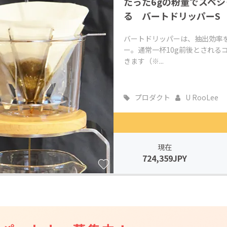
たった6gの粉量でスペ
る バートドリッパーS
バートドリッパーは、抽出効率
ー。通常一杯10g前後とされる
きます（※...
プロダクト
U RooLee
現在
724,359JPY