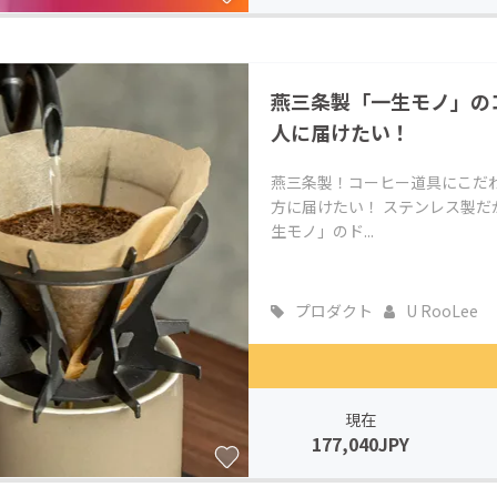
燕三条製「一生モノ」の
人に届けたい！
燕三条製！コーヒー道具にこだ
方に届けたい！ ステンレス製
生モノ」のド...
プロダクト
U RooLee
現在
177,040JPY