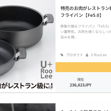
特売のお肉がレストラン
フライパン【Fe5.0】
鉄製の鍋＆フライパン「Fe5.
い蓄熱性。お肉を焼くならしっ
旨みを閉...
プロダクト
U RooLee
現在
236,623JPY