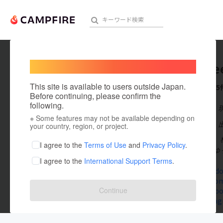
Welcome,
International users
U RooLe
人気のプロジェクト
注目のリ
This site is available to users outside Japan.
これまでに5
Before continuing, please confirm the
following.
在住国：日本
※ Some features may not be available depending on
アート・写真
出身国：日本
your country, region, or project.
U+RooLe
テクノロジー・ガジェット
I agree to the
Terms of Use
and
Privacy Policy
.
る現代人に、ゆ
I agree to the
International Support Terms
.
映像・映画
www.shindo
uroolee.co
ビジネス・起業
Continue
www.facebo
www.instag
まちづくり・地域活性化