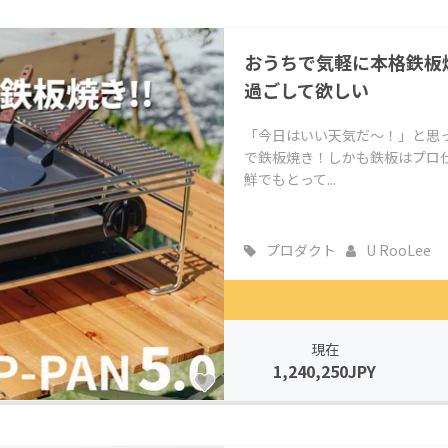
おうちで気軽に本格鉄板焼
過ごして欲しい
「今日はいい天気だ～！」と思
で鉄板焼き！しかも鉄板はプロ
鮮でもとって...
プロダクト
U RooLee
現在
1,240,250JPY