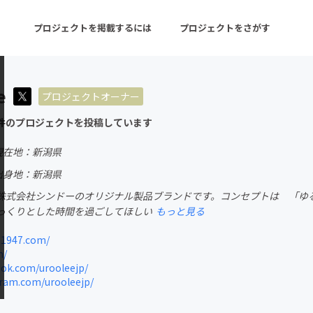
プロジェクトを掲載するには
プロジェクトをさがす
e
プロジェクトオーナー
ターン
注目の新着プロジェクト
募集終了が近いプロ
件のプロジェクトを投稿しています
現在地：新潟県
音楽
舞台・パフォーマンス
出身地：新潟県
e は、株式会社シンドーのオリジナル製品ブランドです。コンセプトは 「
ゲーム・サービス開発
フード・飲食店
っくりとした時間を過ごしてほしい
もっと見る
書籍・雑誌出版
アニメ・漫画
1947.com/
m/
チャレンジ
ビューティー・ヘルス
ok.com/urooleejp/
ram.com/urooleejp/