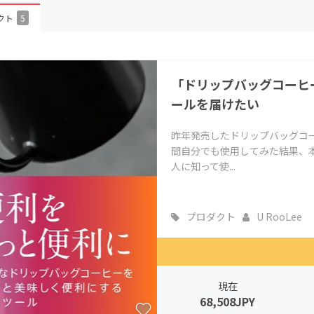
CAMPFIRE for Social Good
CAMPFIRE Creation
クト
5
CAMPFIREふるさと納税
machi-ya
コミュニティ
「ドリップバッグコーヒ
ールを届けたい
昨年発売したドリップバッグコ
間自分でも使用してみた結果、
人に知って使...
プロダクト
U RooLee
現在
68,508JPY