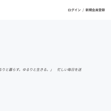
/
ログイン
新規会員登録
ジェクト
もうすぐ公開されます
プロダクト
ゆるりと暮らす。ゆるりと生きる。」 忙しい毎日を送
ファッション
スポーツ
ケア
ソーシャルグッド