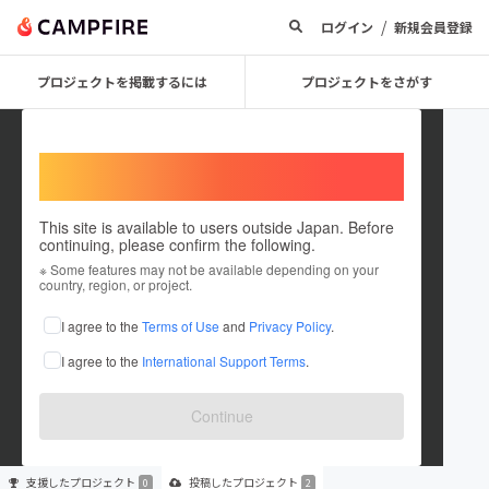
/
ログイン
新規会員登録
プロジェクトを掲載するには
プロジェクトをさがす
Welcome,
International users
This site is available to users outside Japan. Before
continuing, please confirm the following.
UTABU
※ Some features may not be available depending on your
country, region, or project.
プロジェクトオーナー
I agree to the
Terms of Use
and
Privacy Policy
.
これまでに2件のプロジェクトを投稿しています
I agree to the
International Support Terms
.
在住国：日本
現在地：東京都
出身国：日本
出身地：未設定
Continue
支援した
プロジェクト
投稿した
プロジェクト
0
2