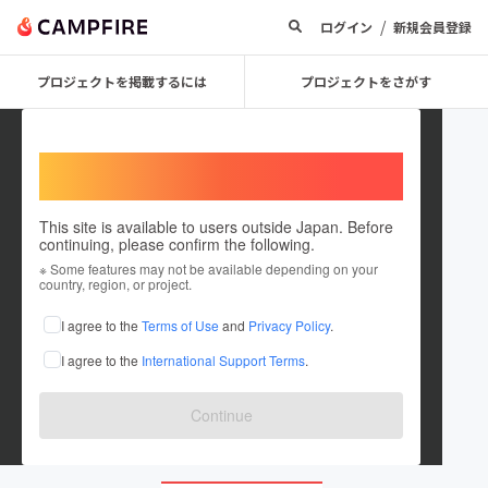
/
ログイン
新規会員登録
プロジェクトを掲載するには
プロジェクトをさがす
Welcome,
International users
This site is available to users outside Japan. Before
continuing, please confirm the following.
Veggie Market
※ Some features may not be available depending on your
country, region, or project.
プロジェクトオーナー
I agree to the
Terms of Use
and
Privacy Policy
.
これまでに1件のプロジェクトを投稿しています
I agree to the
International Support Terms
.
在住国：日本
現在地：愛知県
出身国：未設定
Continue
veggiemarketofficial.com