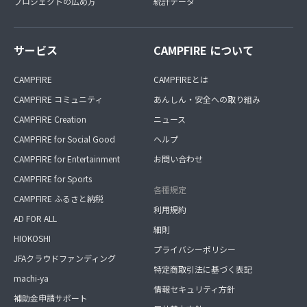
プロジェクトの広め方
統計データ
サービス
CAMPFIRE について
CAMPFIRE
CAMPFIREとは
CAMPFIRE コミュニティ
あんしん・安全への取り組み
CAMPFIRE Creation
ニュース
CAMPFIRE for Social Good
ヘルプ
CAMPFIRE for Entertainment
お問い合わせ
CAMPFIRE for Sports
各種規定
CAMPFIRE ふるさと納税
利用規約
AD FOR ALL
細則
HIOKOSHI
プライバシーポリシー
JFAクラウドファンディング
特定商取引法に基づく表記
machi-ya
情報セキュリティ方針
補助金申請サポート