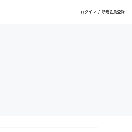
/
ログイン
新規会員登録
ジェクト
もうすぐ公開されます
プロダクト
ファッション
スポーツ
ケア
ソーシャルグッド