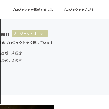
プロジェクトを掲載するには
プロジェクトをさがす
own
プロジェクトオーナー
ターン
注目の新着プロジェクト
募集終了が近いプロ
件のプロジェクトを投稿しています
現在地：未設定
音楽
舞台・パフォーマンス
出身地：未設定
ゲーム・サービス開発
フード・飲食店
書籍・雑誌出版
アニメ・漫画
チャレンジ
ビューティー・ヘルス