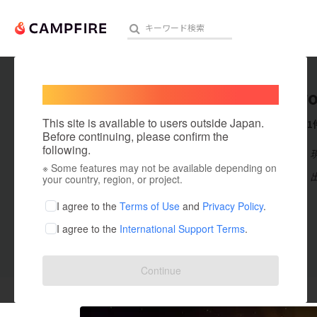
Welcome,
International users
VillerCr
人気のプロジェクト
注目のリ
This site is available to users outside Japan.
これまでに1
Before continuing, please confirm the
following.
在住国：日本
※ Some features may not be available depending on
アート・写真
出身国：日本
your country, region, or project.
テクノロジー・ガジェット
I agree to the
Terms of Use
and
Privacy Policy
.
I agree to the
International Support Terms
.
映像・映画
ビジネス・起業
投稿した
プロジェクト
1
Continue
まちづくり・地域活性化