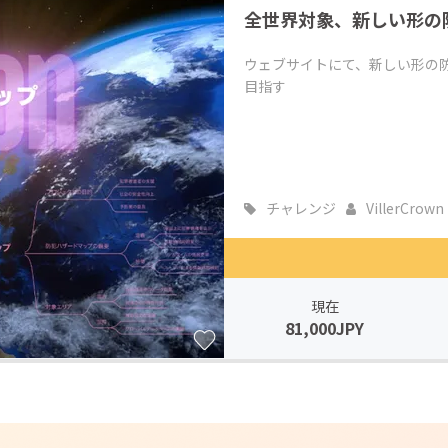
全世界対象、新しい形の
CAMPFIRE for Social Good
CAMPFIRE Creation
CAMPFIREふるさと納税
machi-ya
コミュニティ
ウェブサイトにて、新しい形の
目指す
チャレンジ
VillerCrown
現在
81,000JPY