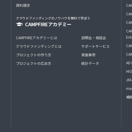
資料請求
CA
CAM
クラウドファンディングのノウハウを無料で学ぼう
CAM
CAMPFIREアカデミー
CAM
Ent
CAMPFIREアカデミーとは
説明会・相談会
CAM
クラウドファンディングとは
サポートサービス
CA
プロジェクトの作り方
実施事例
AD 
プロジェクトの広め方
統計データ
HIO
J
mac
補