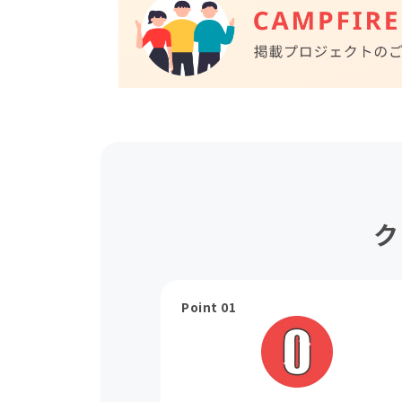
ク
Point 01