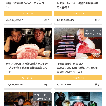
司屋「照寿司TOKYO」をオープ
ト発表！いよいよ待望の新規会員権
ン！
を大募集！
SUCCESS
SUCCESS
39,482,244JPY
終了
12,142,300JPY
終了
コロナサポート
プログラム対象
WAGYUMAFIA待望の新ブランドオ
【会員限定】 照寿司と
ープン記念！新規会員権の募集スタ
WAGYUMAFIAが伝説の立ち食い町
ート！
寿司をプロデュース！
SUCCESS
SUCCESS
23,937,651JPY
終了
7,735,800JPY
終了
コロナサポート
プログラム対象