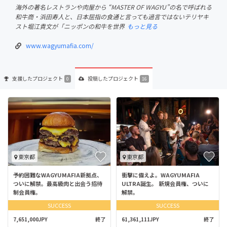
海外の著名レストランや肉屋から “MASTER OF WAGYU”の名で呼ばれる
和牛商・浜田寿人と、日本屈指の食通と言っても過言ではないテリヤキ
スト堀江貴文が「ニッポンの和牛を世界
もっと見る
www.wagyumafia.com/
支援した
プロジェクト
投稿した
プロジェクト
0
16
東京都
東京都
予約困難なWAGYUMAFIA新拠点、
衝撃に備えよ。WAGYUMAFIA
ついに解禁。最高級肉と出会う招待
ULTRA誕生。 新規会員権、ついに
制会員権。
解禁。
SUCCESS
SUCCESS
7,651,000JPY
終了
61,361,111JPY
終了