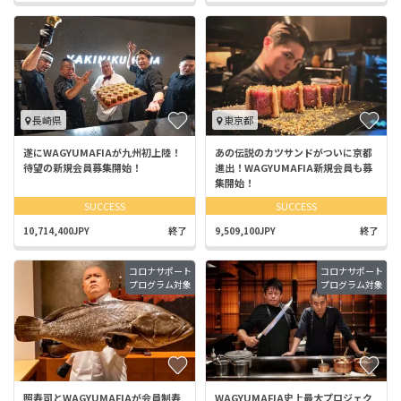
長崎県
東京都
遂にWAGYUMAFIAが九州初上陸！
あの伝説のカツサンドがついに京都
待望の新規会員募集開始！
進出！WAGYUMAFIA新規会員も募
集開始！
SUCCESS
SUCCESS
10,714,400JPY
終了
9,509,100JPY
終了
コロナサポート
コロナサポート
プログラム対象
プログラム対象
照寿司とWAGYUMAFIAが会員制寿
WAGYUMAFIA史上最大プロジェク