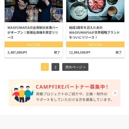
WAGYUMAFIAの会員制日本酒バー
結成3周年を迎えたあの
がオープン！新規会員権を限定リリ
WAGYUMAFIAが世界戦略ブランド
ース
をついにリリース！
SUCCESS
SUCCESS
3,487,000JPY
終了
12,984,500JPY
終了
1
2
次のページ >