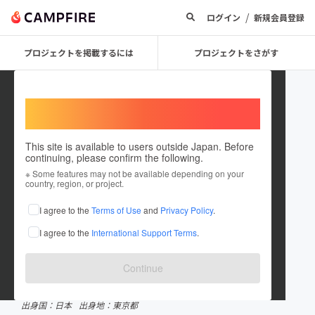
/
ログイン
新規会員登録
プロジェクトを掲載するには
プロジェクトをさがす
Welcome,
International users
This site is available to users outside Japan. Before
continuing, please confirm the following.
WAGYUMAFIA
※ Some features may not be available depending on your
country, region, or project.
プロジェクトオーナー
I agree to the
Terms of Use
and
Privacy Policy
.
これまでに16件のプロジェクトを投稿しています
I agree to the
International Support Terms
.
CAMPFIREクラウドファンディングアワード受賞履歴
2025 飲食店部門
Continue
在住国：日本
現在地：東京都
出身国：日本
出身地：東京都