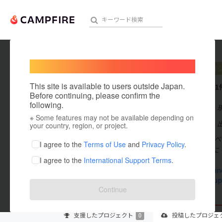
Welcome,
International users
WAL
プロ
人気のプロジェクト
注目のリ
This site is available to users outside Japan.
これまでに1
Before continuing, please confirm the
following.
在住国：日本
※ Some features may not be available depending on
アート・写真
出身国：日本
your country, region, or project.
1999年総合イ
テクノロジー・ガジェット
I agree to the
Terms of Use
and
Privacy Policy
.
奈川県藤沢市に
I agree to the
International Support Terms
.
映像・映画
hatw.dw.lan
9208.teacu
ビジネス・起業
Continue
まちづくり・地域活性化
支援した
プロジェクト
0
投稿した
プロジェ