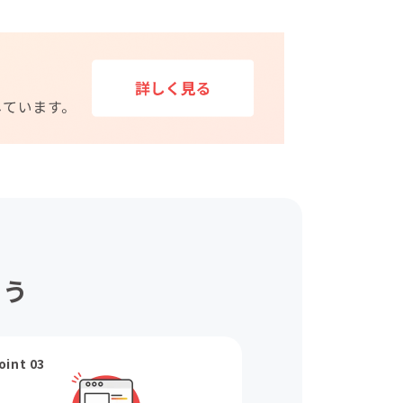
ょう
oint 03