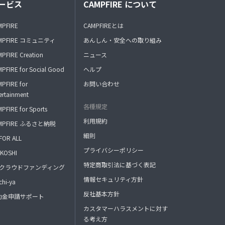
ービス
CAMPFIRE について
MPFIRE
CAMPFIREとは
MPFIRE コミュニティ
あんしん・安全への取り組み
PFIRE Creation
ニュース
PFIRE for Social Good
ヘルプ
PFIRE for
お問い合わせ
ertainment
各種規定
PFIRE for Sports
利用規約
MPFIRE ふるさと納税
細則
FOR ALL
プライバシーポリシー
KOSHI
特定商取引法に基づく表記
FAクラウドファンディング
情報セキュリティ方針
hi-ya
反社基本方針
助金申請サポート
カスタマーハラスメントに対す
る考え方