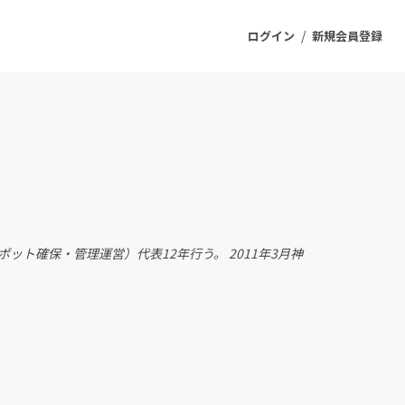
/
ログイン
新規会員登録
ジェクト
もうすぐ公開されます
プロダクト
ット確保・管理運営）代表12年行う。 2011年3月神
ファッション
スポーツ
ケア
ソーシャルグッド