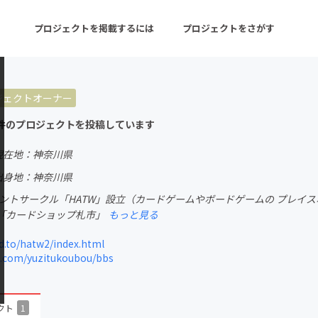
プロジェクトを掲載するには
プロジェクトをさがす
ジェクトオーナー
ターン
注目の新着プロジェクト
募集終了が近いプロ
件のプロジェクトを投稿しています
現在地：神奈川県
音楽
舞台・パフォーマンス
出身地：神奈川県
ベントサークル「HATW」設立（カードゲームやボードゲームの プレイスポ
ゲーム・サービス開発
フード・飲食店
「カードショップ札市」
もっと見る
書籍・雑誌出版
アニメ・漫画
d.to/hatw2/index.html
p.com/yuzitukoubou/bbs
チャレンジ
ビューティー・ヘルス
クト
1