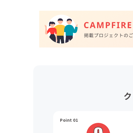
ク
Point 01