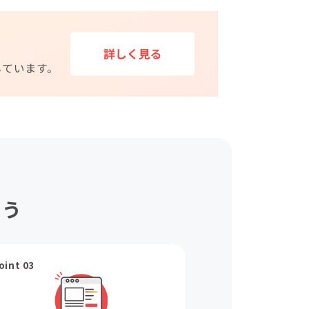
ょう
oint 03