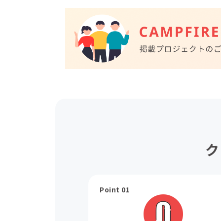
ク
Point 01