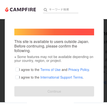
Welcome,
International users
WASHI n
人気のプロジェクト
注目のリ
This site is available to users outside Japan.
これまでに1
Before continuing, please confirm the
following.
在住国：日本
※ Some features may not be available depending on
アート・写真
出身国：日本
your country, region, or project.
新潟出身32歳の
テクノロジー・ガジェット
I agree to the
Terms of Use
and
Privacy Policy
.
オンラインスト
I agree to the
International Support Terms
.
映像・映画
www.instag
ビジネス・起業
Continue
まちづくり・地域活性化
投稿した
プロジェクト
1