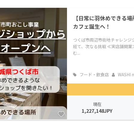
CAMPFIRE for Social Good
CAMPFIRE Creation
【日常に羽休めできる場
CAMPFIREふるさと納税
machi-ya
コミュニティ
カフェ誕生へ！
つくば市周辺市街地チャレンジショ
経て、次なる挑戦 ≪実店舗開業
む...
フード・飲食店
WASHI no
現在
1,227,148JPY