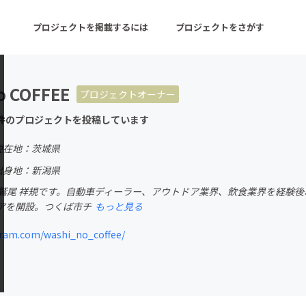
プロジェクトを掲載するには
プロジェクトをさがす
o COFFEE
プロジェクトオーナー
ターン
注目の新着プロジェクト
募集終了が近いプロ
件のプロジェクトを投稿しています
現在地：茨城県
音楽
舞台・パフォーマンス
出身地：新潟県
鷲尾 祥規です。自動車ディーラー、アウトドア業界、飲食業界を経験後、独学で
ゲーム・サービス開発
フード・飲食店
アを開設。つくば市チ
もっと見る
書籍・雑誌出版
アニメ・漫画
ram.com/washi_no_coffee/
チャレンジ
ビューティー・ヘルス