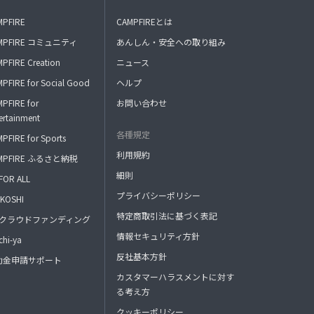
MPFIRE
CAMPFIREとは
MPFIRE コミュニティ
あんしん・安全への取り組み
PFIRE Creation
ニュース
PFIRE for Social Good
ヘルプ
PFIRE for
お問い合わせ
ertainment
各種規定
PFIRE for Sports
利用規約
MPFIRE ふるさと納税
細則
FOR ALL
プライバシーポリシー
KOSHI
特定商取引法に基づく表記
FAクラウドファンディング
情報セキュリティ方針
hi-ya
反社基本方針
助金申請サポート
カスタマーハラスメントに対す
る考え方
クッキーポリシー