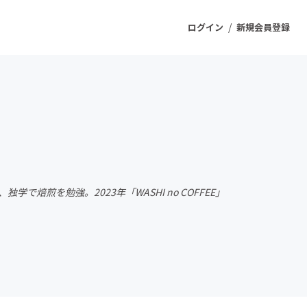
/
ログイン
新規会員登録
ジェクト
もうすぐ公開されます
プロダクト
焙煎を勉強。2023年「WASHI no COFFEE」
ファッション
スポーツ
ケア
ソーシャルグッド