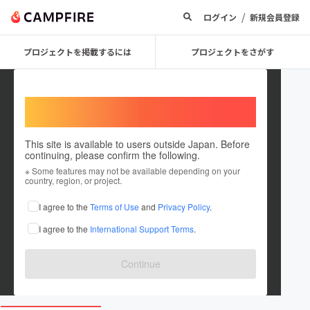
/
ログイン
新規会員登録
プロジェクトを掲載するには
プロジェクトをさがす
Welcome,
International users
This site is available to users outside Japan. Before
continuing, please confirm the following.
WAT_inc
※ Some features may not be available depending on your
country, region, or project.
プロジェクトオーナー
I agree to the
Terms of Use
and
Privacy Policy
.
これまでに1件のプロジェクトを投稿しています
I agree to the
International Support Terms
.
在住国：日本
現在地：未設定
出身国：日本
出身地：未設定
Continue
wat-inc.jp/