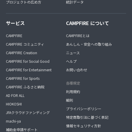
プロジェクトの広め方
統計データ
サービス
CAMPFIRE について
CAMPFIRE
CAMPFIREとは
CAMPFIRE コミュニティ
あんしん・安全への取り組み
CAMPFIRE Creation
ニュース
CAMPFIRE for Social Good
ヘルプ
CAMPFIRE for Entertainment
お問い合わせ
CAMPFIRE for Sports
各種規定
CAMPFIRE ふるさと納税
利用規約
AD FOR ALL
細則
HIOKOSHI
プライバシーポリシー
JFAクラウドファンディング
特定商取引法に基づく表記
machi-ya
情報セキュリティ方針
補助金申請サポート