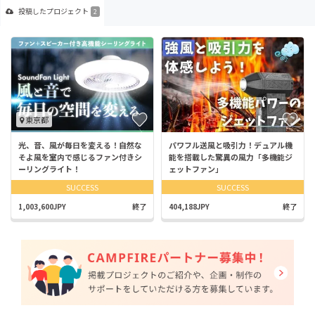
投稿した
プロジェクト
2
東京都
光、音、風が毎日を変える！自然な
パワフル送風と吸引力！デュアル機
そよ風を室内で感じるファン付きシ
能を搭載した驚異の風力「多機能ジ
ーリングライト！
ェットファン」
SUCCESS
SUCCESS
1,003,600JPY
終了
404,188JPY
終了