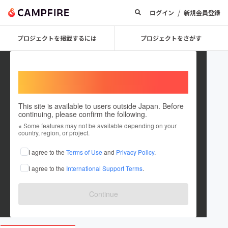
/
ログイン
新規会員登録
プロジェクトを掲載するには
プロジェクトをさがす
Welcome,
International users
This site is available to users outside Japan. Before
continuing, please confirm the following.
WL JUST
※ Some features may not be available depending on your
country, region, or project.
プロジェクトオーナー
I agree to the
Terms of Use
and
Privacy Policy
.
これまでに2件のプロジェクトを投稿しています
I agree to the
International Support Terms
.
在住国：日本
現在地：東京都
出身国：中国
Continue
space-glamping-hotel.jp/