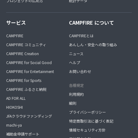
プロジェクトの広め方
統計データ
サービス
CAMPFIRE について
CAMPFIRE
CAMPFIREとは
CAMPFIRE コミュニティ
あんしん・安全への取り組み
CAMPFIRE Creation
ニュース
CAMPFIRE for Social Good
ヘルプ
CAMPFIRE for Entertainment
お問い合わせ
CAMPFIRE for Sports
各種規定
CAMPFIRE ふるさと納税
利用規約
AD FOR ALL
細則
HIOKOSHI
プライバシーポリシー
JFAクラウドファンディング
特定商取引法に基づく表記
machi-ya
情報セキュリティ方針
補助金申請サポート