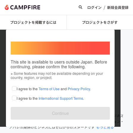
/
ログイン
新規会員登録
プロジェクトを掲載するには
プロジェクトをさがす
Welcome,
International users
This site is available to users outside Japan. Before
continuing, please confirm the following.
Wild Flower
※ Some features may not be available depending on your
country, region, or project.
プロジェクトオーナー
I agree to the
Terms of Use
and
Privacy Policy
.
これまでに1件のプロジェクトを投稿しています
I agree to the
International Support Terms
.
在住国：日本
現在地：兵庫県
出身国：日本
出身地：北海道
Continue
兵庫県宝塚市在住、軽トラドライバーです。 コロナ禍で新しいビジネス
をチャレンジしようと、温めていたアイデアを製品化！ ファッション・
アパレル関係のビジネスにはゼロからのスタートです
もっと見る