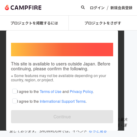
/
ログイン
新規会員登録
プロジェクトを掲載するには
プロジェクトをさがす
Welcome,
International users
This site is available to users outside Japan. Before
continuing, please confirm the following.
Worganizer
※ Some features may not be available depending on your
country, region, or project.
プロジェクトオーナー
I agree to the
Terms of Use
and
Privacy Policy
.
これまでに5件のプロジェクトを投稿しています
I agree to the
International Support Terms
.
在住国：未設定
出身国：未設定
Continue
弊社では、“日本のガールズカルチャーを世界へ” をテーマに、史上最大
級のファッションフェスタとして東京ガールズコレクションを企画・運
営しております。 SHOWROOMでは、イベント
もっと見る