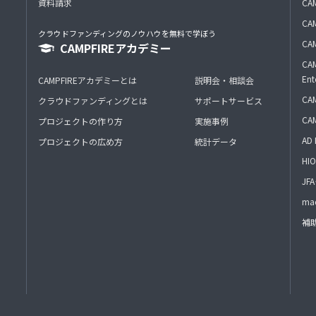
資料請求
CA
CAM
クラウドファンディングのノウハウを無料で学ぼう
CAM
CAMPFIREアカデミー
CAM
Ent
CAMPFIREアカデミーとは
説明会・相談会
CAM
クラウドファンディングとは
サポートサービス
CA
プロジェクトの作り方
実施事例
AD 
プロジェクトの広め方
統計データ
HIO
J
mac
補