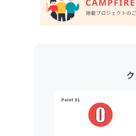
ク
Point 01