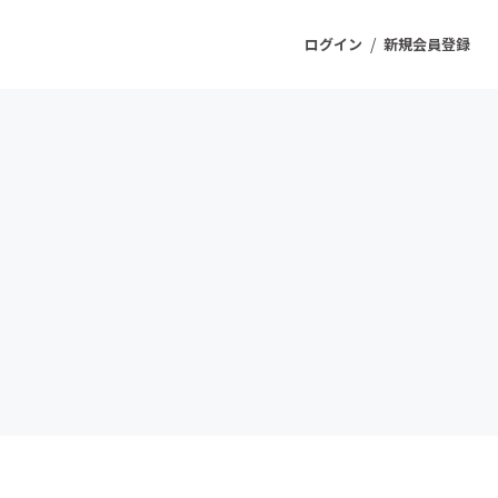
/
ログイン
新規会員登録
ジェクト
もうすぐ公開されます
プロダクト
ファッション
スポーツ
ケア
ソーシャルグッド