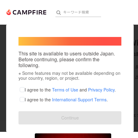
Welcome,
International users
World W
人気のプロジェクト
注目のリ
This site is available to users outside Japan.
これまでに1
Before continuing, please confirm the
following.
在住国：日本
※ Some features may not be available depending on
アート・写真
出身国：日本
your country, region, or project.
テクノロジー・ガジェット
I agree to the
Terms of Use
and
Privacy Policy
.
I agree to the
International Support Terms
.
映像・映画
ビジネス・起業
支援した
プロジェクト
1
投稿した
プロジェ
Continue
まちづくり・地域活性化