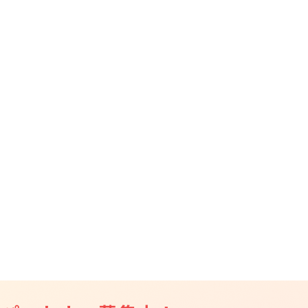
CAMPFIRE for Social Good
CAMPFIRE Creation
CAMPFIREふるさと納税
machi-ya
コミュニティ