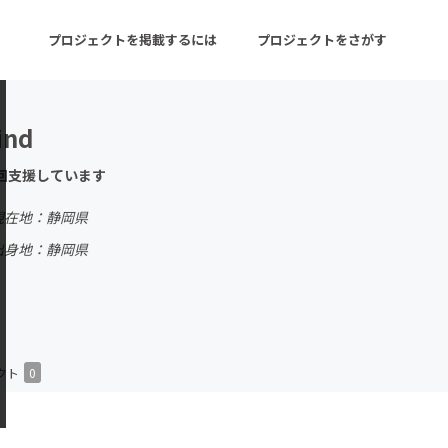
プロジェクトを掲載するには
プロジェクトをさがす
ind
ターン
注目の新着プロジェクト
募集終了が近いプロ
回支援しています
現在地：静岡県
音楽
舞台・パフォーマンス
出身地：静岡県
ゲーム・サービス開発
フード・飲食店
書籍・雑誌出版
アニメ・漫画
チャレンジ
ビューティー・ヘルス
クト
0