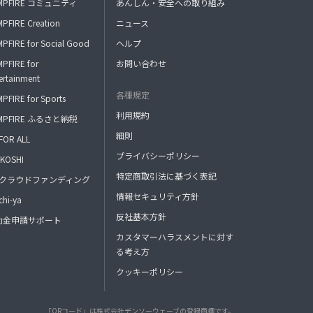
MPFIRE コミュニティ
あんしん・安全への取り組み
PFIRE Creation
ニュース
PFIRE for Social Good
ヘルプ
PFIRE for
お問い合わせ
ertainment
各種規定
PFIRE for Sports
利用規約
MPFIRE ふるさと納税
細則
FOR ALL
プライバシーポリシー
KOSHI
特定商取引法に基づく表記
FAクラウドファンディング
情報セキュリティ方針
hi-ya
反社基本方針
助金申請サポート
カスタマーハラスメントに対す
る考え方
クッキーポリシー
「QRコード」は株式会社デンソーウェーブの登録商標です。