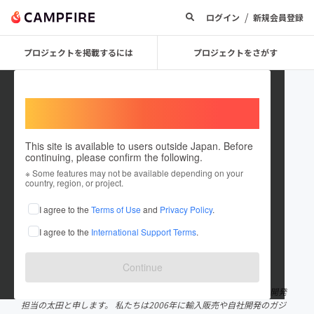
/
ログイン
新規会員登録
プロジェクトを掲載するには
プロジェクトをさがす
Welcome,
International users
This site is available to users outside Japan. Before
continuing, please confirm the following.
World Drive 株式会社ティナータ
※ Some features may not be available depending on your
country, region, or project.
イム
I agree to the
Terms of Use
and
Privacy Policy
.
プロジェクトオーナー
I agree to the
International Support Terms
.
これまでに4件のプロジェクトを投稿しています
在住国：日本
現在地：東京都
Continue
出身国：日本
出身地：東京都
弊社のページをご覧いただきありがとうございます。 World Drive開発
担当の太田と申します。 私たちは2006年に輸入販売や自社開発のガジ