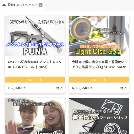
投稿した
プロジェクト
7
いつでも切れ味MAX ノンストレス5-
太陽光で常に満タン充電！普段使い
in-1マルチツール【Puna】
できる防災グッズLightDisc |Solar
SUCCESS
SUCCESS
155,860JPY
終了
6,350,558JPY
終了