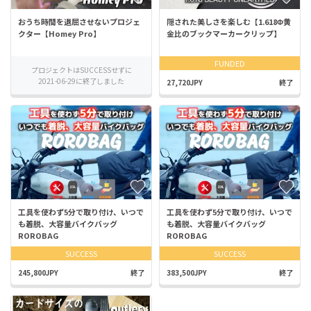
おうち時間を退屈させないプロジェ
隠された美しさを楽しむ【1.618Φ黄
クター【Homey Pro】
金比のブックマーカークリップ】
FUNDED
プロジェクトはSUCCESSせずに
2021-06-29に終了しました
27,720JPY
終了
工具を使わず5分で取り付け、いつで
工具を使わず5分で取り付け、いつで
も着脱、大容量バイクバッグ
も着脱、大容量バイクバッグ
ROROBAG
ROROBAG
SUCCESS
SUCCESS
245,800JPY
終了
383,500JPY
終了