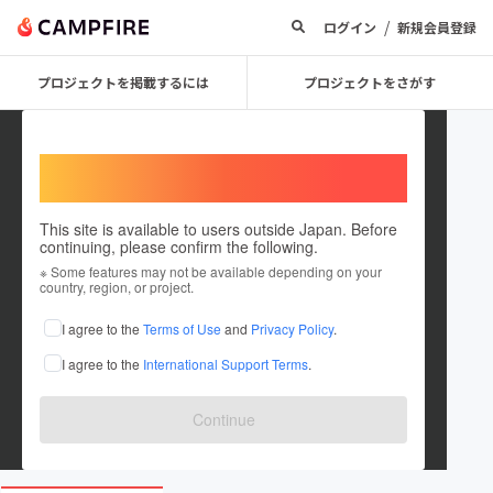
/
ログイン
新規会員登録
プロジェクトを掲載するには
プロジェクトをさがす
Welcome,
International users
This site is available to users outside Japan. Before
continuing, please confirm the following.
Wseeds
※ Some features may not be available depending on your
country, region, or project.
プロジェクトオーナー
I agree to the
Terms of Use
and
Privacy Policy
.
これまでに5回支援して7件のプロジェクトを投稿しています
I agree to the
International Support Terms
.
在住国：日本
現在地：東京都
出身国：日本
出身地：東京都
Continue
product.gift/