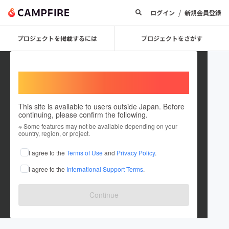
/
ログイン
新規会員登録
プロジェクトを掲載するには
プロジェクトをさがす
Welcome,
International users
This site is available to users outside Japan. Before
continuing, please confirm the following.
X_AYU_X
※ Some features may not be available depending on your
country, region, or project.
プロジェクトオーナー
I agree to the
Terms of Use
and
Privacy Policy
.
これまでに1件のプロジェクトを投稿しています
I agree to the
International Support Terms
.
在住国：日本
現在地：未設定
出身国：日本
出身地：未設定
Continue
はじめてのプロジェクトです よろしくお願いします