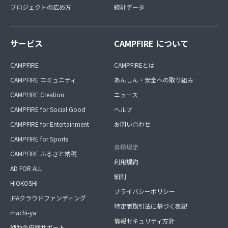
プロジェクトの広め方
統計データ
サービス
CAMPFIRE について
CAMPFIRE
CAMPFIREとは
CAMPFIRE コミュニティ
あんしん・安全への取り組み
CAMPFIRE Creation
ニュース
CAMPFIRE for Social Good
ヘルプ
CAMPFIRE for Entertainment
お問い合わせ
CAMPFIRE for Sports
各種規定
CAMPFIRE ふるさと納税
利用規約
AD FOR ALL
細則
HIOKOSHI
プライバシーポリシー
JFAクラウドファンディング
特定商取引法に基づく表記
machi-ya
情報セキュリティ方針
補助金申請サポート