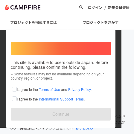
/
ログイン
新規会員登録
プロジェクトを掲載するには
プロジェクトをさがす
Welcome,
International users
This site is available to users outside Japan. Before
continuing, please confirm the following.
YAMMIYO
※ Some features may not be available depending on your
country, region, or project.
プロジェクトオーナー
I agree to the
Terms of Use
and
Privacy Policy
.
これまでに1件のプロジェクトを投稿しています
I agree to the
International Support Terms
.
在住国：日本
現在地：未設定
出身国：日本
出身地：未設定
Continue
「YAMMIYO」は、YUMMY（素敵な、仲間）＋ 闇夜 の造語で「みんなで
キャンプの闇夜を楽しむ」の表現です。 色に染まらない黒の商品にこだ
わり、機能性とスタイリッシュなデザイ
もっと見る