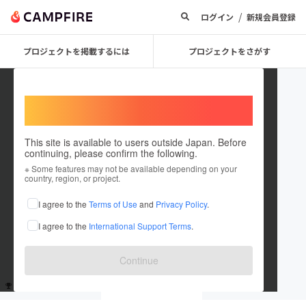
/
ログイン
新規会員登録
プロジェクトを掲載するには
プロジェクトをさがす
Welcome,
International users
This site is available to users outside Japan. Before
continuing, please confirm the following.
YUSERIA
※ Some features may not be available depending on your
country, region, or project.
これまでに1回支援しています
I agree to the
Terms of Use
and
Privacy Policy
.
在住国：日本
現在地：神奈川県
I agree to the
International Support Terms
.
出身国：日本
出身地：東京都
Continue
支援した
プロジェクト
投稿した
プロジェクト
1
0