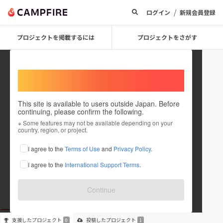
/
ログイン
新規会員登録
プロジェクトを掲載するには
プロジェクトをさがす
Welcome,
International users
This site is available to users outside Japan. Before
continuing, please confirm the following.
YUTO1001
※ Some features may not be available depending on your
country, region, or project.
プロジェクトオーナー
I agree to the
Terms of Use
and
Privacy Policy
.
これまでに1件のプロジェクトを投稿しています
I agree to the
International Support Terms
.
在住国：日本
現在地：埼玉県
出身国：日本
出身地：埼玉県
Continue
支援した
プロジェクト
投稿した
プロジェクト
0
1