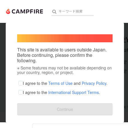
Welcome,
International users
株式会社Y.
人気のプロジェクト
注目のリ
This site is available to users outside Japan.
これまでに1
Before continuing, please confirm the
following.
在住国：未設定
※ Some features may not be available depending on
アート・写真
出身国：未設定
your country, region, or project.
テクノロジー・ガジェット
I agree to the
Terms of Use
and
Privacy Policy
.
I agree to the
International Support Terms
.
映像・映画
ビジネス・起業
支援した
プロジェクト
0
投稿した
プロジェ
Continue
まちづくり・地域活性化