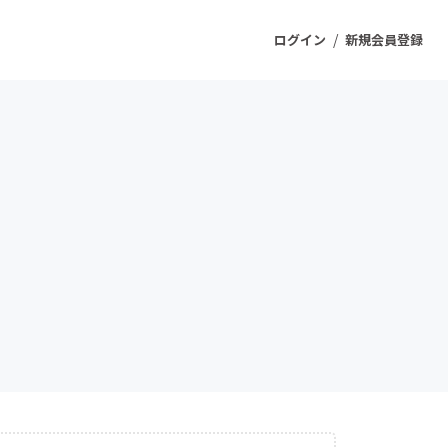
/
ログイン
新規会員登録
ジェクト
もうすぐ公開されます
プロダクト
ファッション
スポーツ
ケア
ソーシャルグッド