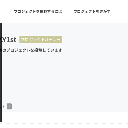
プロジェクトを掲載するには
プロジェクトをさがす
Y1st
プロジェクトオーナー
ターン
注目の新着プロジェクト
募集終了が近いプロ
件のプロジェクトを投稿しています
音楽
舞台・パフォーマンス
ゲーム・サービス開発
フード・飲食店
書籍・雑誌出版
アニメ・漫画
チャレンジ
ビューティー・ヘルス
クト
1