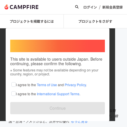
/
ログイン
新規会員登録
プロジェクトを掲載するには
プロジェクトをさがす
Welcome,
International users
This site is available to users outside Japan. Before
continuing, please confirm the following.
Sarry's Club
※ Some features may not be available depending on your
country, region, or project.
プロジェクトオーナー
I agree to the
Terms of Use
and
Privacy Policy
.
これまでに2回支援して1件のプロジェクトを投稿しています
I agree to the
International Support Terms
.
在住国：日本
現在地：茨城県
出身国：日本
出身地：茨城県
Continue
Sarry’s Clubは、海外のクラウドファンディングで生まれた革新的な商
品を、日本市場へ届けることを目的としたプロジェクトチームです。 韓
国・台湾・アメリカなど、世界中の優れ
もっと見る