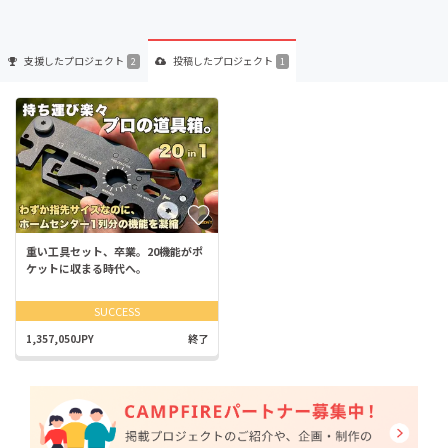
支援した
プロジェクト
投稿した
プロジェクト
2
1
重い工具セット、卒業。20機能がポ
ケットに収まる時代へ。
SUCCESS
1,357,050JPY
終了