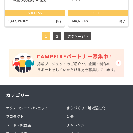
SUCCESS
SUCCESS
3,417,997JPY
終了
844,685JPY
終了
1
2
次のページ >
カテゴリー
テクノロジー・ガジェット
まちづくり・地域活性化
プロダクト
音楽
フード・飲食店
チャレンジ