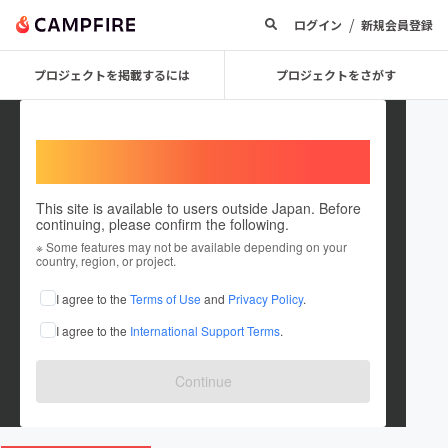
/
ログイン
新規会員登録
プロジェクトを掲載するには
プロジェクトをさがす
Welcome,
International users
This site is available to users outside Japan. Before
continuing, please confirm the following.
やきいも専門店『菟月』＠京都嵐
※ Some features may not be available depending on your
country, region, or project.
山
I agree to the
Terms of Use
and
Privacy Policy
.
プロジェクトオーナー
I agree to the
International Support Terms
.
これまでに23回支援して1件のプロジェクトを投稿しています
在住国：日本
現在地：未設定
Continue
出身国：日本
出身地：未設定