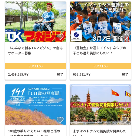
『みんなで創るTKマガジン』を創る
『運動会』を通してインドネシアの
サポーター募集
子ども達を笑顔にしたい！
SUCCESS
SUCCESS
2,459,555JPY
終了
655,611JPY
終了
100歳の夢を叶えたい！祖母と孫の
まずはベトナムで鍼灸院を開業した
「141歳の写真展」in 別府
い！！