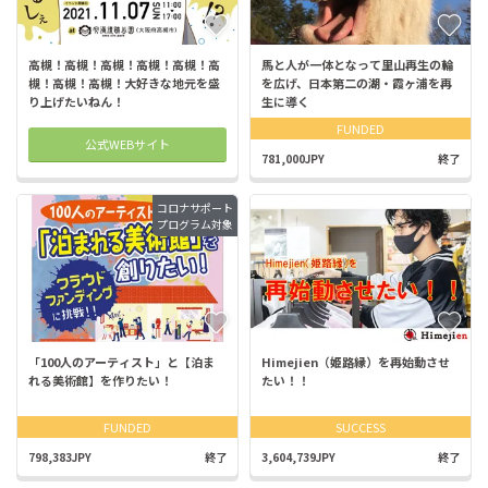
高槻！高槻！高槻！高槻！高槻！高
馬と人が一体となって里山再生の輪
槻！高槻！高槻！大好きな地元を盛
を広げ、日本第二の湖・霞ヶ浦を再
り上げたいねん！
生に導く
FUNDED
公式WEBサイト
781,000JPY
終了
コロナサポート
プログラム対象
「100人のアーティスト」と【泊ま
Himejien（姫路縁）を再始動させ
れる美術館】を作りたい！
たい！！
FUNDED
SUCCESS
798,383JPY
終了
3,604,739JPY
終了