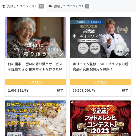
支援した
プロジェクト
投稿した
プロジェクト
23
1
終の棲家 想いに寄り添うサービス
ホリエモン監修！SUITブランドの新
を提案できる 検索サイトを作りたい
商品研究開発費用を募集！
SUCCESS
SUCCESS
2,606,111JPY
終了
10,507,000JPY
終了
東京都
奈良県