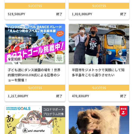
SUCCESS
SUCCESS
519,500JPY
終了
1,010,000JPY
終了
愛知県
子ども達にダンス披露の場を！世界
半田市をジメトゥクで笑顔にして知
的振付師SHOJIN氏による圧巻のシ
多半島をこむら返りさせたい
ョーを開催！
SUCCESS
SUCCESS
1,217,000JPY
終了
470,830JPY
終了
コロナサポート
プログラム対象