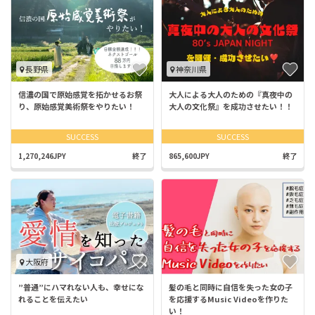
長野県
神奈川県
信濃の国で原始感覚を拓かせるお祭
大人による大人のための『真夜中の
り、原始感覚美術祭をやりたい！
大人の文化祭』を成功させたい！！
SUCCESS
SUCCESS
1,270,246JPY
終了
865,600JPY
終了
大阪府
”普通”にハマれない人も、幸せにな
髪の毛と同時に自信を失った女の子
れることを伝えたい
を応援するMusic Videoを作りた
い！