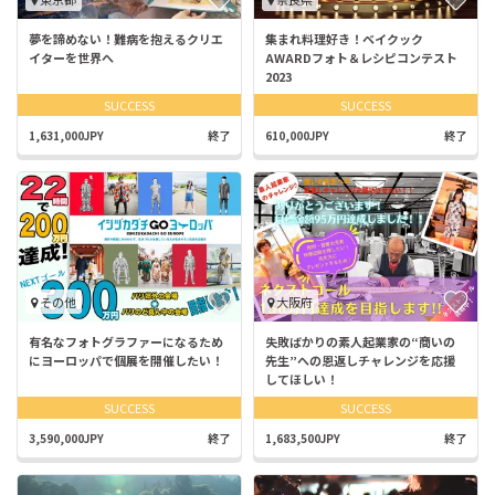
夢を諦めない！難病を抱えるクリエ
集まれ料理好き！ベイクック
イターを世界へ
AWARDフォト＆レシピコンテスト
2023
SUCCESS
SUCCESS
1,631,000JPY
終了
610,000JPY
終了
その他
大阪府
有名なフォトグラファーになるため
失敗ばかりの素人起業家の“商いの
にヨーロッパで個展を開催したい！
先生”への恩返しチャレンジを応援
してほしい！
SUCCESS
SUCCESS
3,590,000JPY
終了
1,683,500JPY
終了