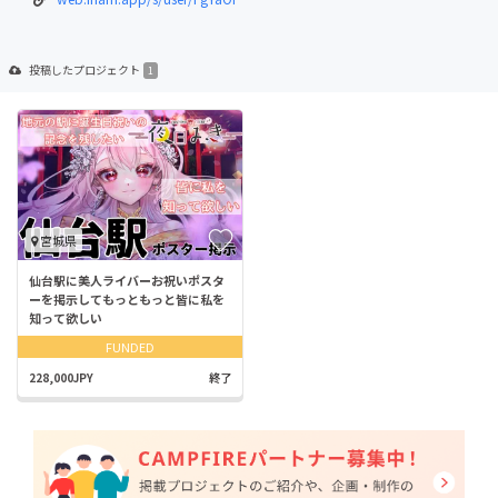
投稿した
プロジェクト
1
宮城県
仙台駅に美人ライバーお祝いポスタ
ーを掲示してもっともっと皆に私を
知って欲しい
FUNDED
228,000JPY
終了