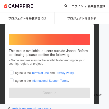
/
ログイン
新規会員登録
プロジェクトを掲載するには
プロジェクトをさがす
Welcome,
International users
This site is available to users outside Japan. Before
continuing, please confirm the following.
Yashiro Miki
※ Some features may not be available depending on your
country, region, or project.
プロジェクトオーナー
I agree to the
Terms of Use
and
Privacy Policy
.
これまでに1件のプロジェクトを投稿しています
I agree to the
International Support Terms
.
在住国：日本
現在地：未設定
出身国：日本
出身地：宮城県
Continue
IRIAMライバー 夜白みきと申します リスナーとの心の距離感近め配信者
です 気軽に枠に遊びに来てください♪
web.iriam.app/s/user/FgYaOF