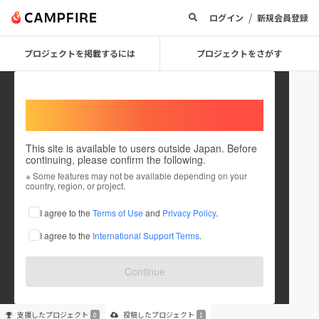
/
ログイン
新規会員登録
プロジェクトを掲載するには
プロジェクトをさがす
Welcome,
International users
This site is available to users outside Japan. Before
continuing, please confirm the following.
Yohichi Aoki
※ Some features may not be available depending on your
country, region, or project.
プロジェクトオーナー
I agree to the
Terms of Use
and
Privacy Policy
.
これまでに1件のプロジェクトを投稿しています
I agree to the
International Support Terms
.
在住国：日本
現在地：千葉県
出身国：日本
出身地：神奈川県
Continue
支援した
プロジェクト
投稿した
プロジェクト
0
1