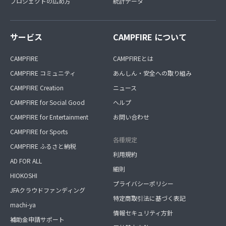
プロジェクトの広め方
統計データ
サービス
CAMPFIRE について
CAMPFIRE
CAMPFIREとは
CAMPFIRE コミュニティ
あんしん・安全への取り組み
CAMPFIRE Creation
ニュース
CAMPFIRE for Social Good
ヘルプ
CAMPFIRE for Entertainment
お問い合わせ
CAMPFIRE for Sports
各種規定
CAMPFIRE ふるさと納税
利用規約
AD FOR ALL
細則
HIOKOSHI
プライバシーポリシー
JFAクラウドファンディング
特定商取引法に基づく表記
machi-ya
情報セキュリティ方針
補助金申請サポート