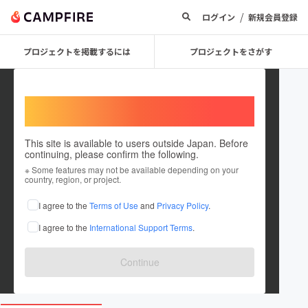
/
ログイン
新規会員登録
プロジェクトを掲載するには
プロジェクトをさがす
Welcome,
International users
This site is available to users outside Japan. Before
continuing, please confirm the following.
Yorigami_Ebisu
※ Some features may not be available depending on your
country, region, or project.
プロジェクトオーナー
I agree to the
Terms of Use
and
Privacy Policy
.
これまでに1回支援して1件のプロジェクトを投稿しています
I agree to the
International Support Terms
.
在住国：日本
現在地：未設定
出身国：日本
出身地：未設定
Continue
www.youtube.com/channel/UCJm-qasmDTVn...