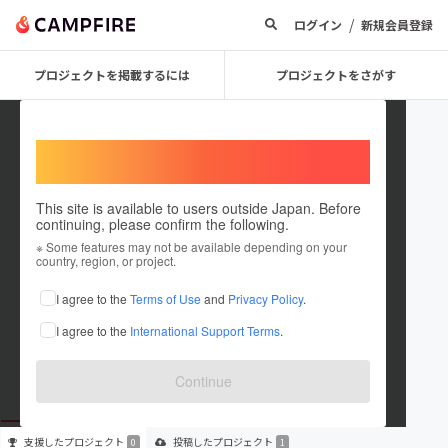
/
ログイン
新規会員登録
プロジェクトを掲載するには
プロジェクトをさがす
Welcome,
International users
This site is available to users outside Japan. Before
continuing, please confirm the following.
YoruNoAkari
※ Some features may not be available depending on your
country, region, or project.
プロジェクトオーナー
I agree to the
Terms of Use
and
Privacy Policy
.
これまでに1件のプロジェクトを投稿しています
I agree to the
International Support Terms
.
在住国：日本
現在地：東京都
出身国：日本
出身地：東京都
Continue
支援した
プロジェクト
投稿した
プロジェクト
0
1