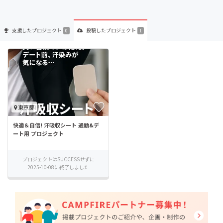
支援した
プロジェクト
投稿した
プロジェクト
0
1
東京都
快適＆自信! 汗吸収シート 通勤&デ
ート用 プロジェクト
プロジェクトはSUCCESSせずに
2025-10-08に終了しました