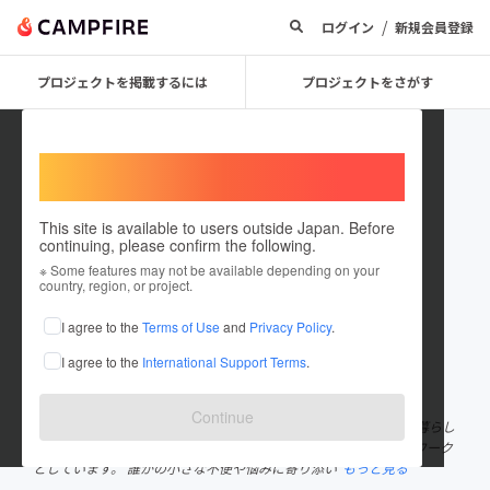
/
ログイン
新規会員登録
プロジェクトを掲載するには
プロジェクトをさがす
Welcome,
International users
This site is available to users outside Japan. Before
continuing, please confirm the following.
Yosuke Suda
※ Some features may not be available depending on your
country, region, or project.
プロジェクトオーナー
I agree to the
Terms of Use
and
Privacy Policy
.
これまでに1件のプロジェクトを投稿しています
I agree to the
International Support Terms
.
在住国：日本
現在地：東京都
出身国：日本
出身地：群馬県
Continue
はじめまして。須田と申します。 会社員として働く傍ら、日々の暮らし
の中で感じた「こうだったらいいのに」を形にすることをライフワーク
としています。 誰かの小さな不便や悩みに寄り添い
もっと見る