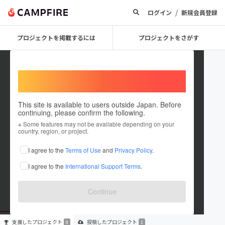
/
ログイン
新規会員登録
プロジェクトを掲載するには
プロジェクトをさがす
Welcome,
International users
This site is available to users outside Japan. Before
continuing, please confirm the following.
YUI
※ Some features may not be available depending on your
country, region, or project.
プロジェクトオーナー
I agree to the
Terms of Use
and
Privacy Policy
.
これまでに1件のプロジェクトを投稿しています
I agree to the
International Support Terms
.
在住国：日本
現在地：山口県
出身国：日本
出身地：未設定
Continue
支援した
プロジェクト
投稿した
プロジェクト
0
1