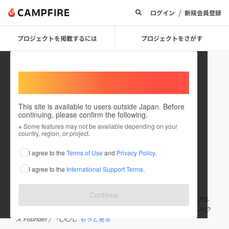
/
ログイン
新規会員登録
プロジェクトを掲載するには
プロジェクトをさがす
Welcome,
International users
This site is available to users outside Japan. Before
continuing, please confirm the following.
YuichiHasegawa
※ Some features may not be available depending on your
country, region, or project.
プロジェクトオーナー
I agree to the
Terms of Use
and
Privacy Policy
.
これまでに16回支援して3件のプロジェクトを投稿しています
I agree to the
International Support Terms
.
在住国：日本
現在地：長野県
出身国：日本
出身地：神奈川県
Continue
みんなの部室 部長/ イイココ･インキュベーション 代表/ リバ邸 北アル
プス＆リバ邸 まつもと運営/ カフェかもしか オーナー/ ぎゅーぱんハウ
ス Founder / 「〇〇し
もっと見る