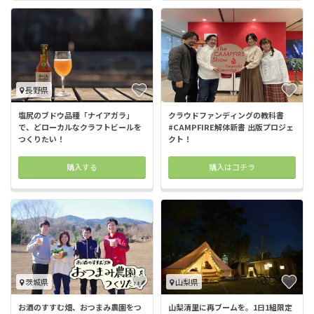
長野県
塩尻のブドウ品種「ナイアガラ」
クラウドファンディングの教科書
で、どローカルなクラフトビールを
#CAMPFIRE解体新書 出版プロジェ
つくりたい！
クト！
購入する
購入はコチラ
茨城県
山梨県
お酒のすすむ畑、おつまみ農園をつ
山梨清里に再ブームを。1日1組限定