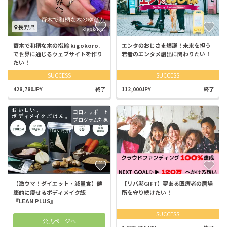
長野県
寄木で和柄な木の指輪 kigokoro.
エンタのおじさま爆誕！未来を担う
で世界に通じるウェブサイトを作り
若者のエンタメ創出に関わりたい！
たい！
SUCCESS
SUCCESS
428,780JPY
終了
112,000JPY
終了
コロナサポート
プログラム対象
【激ウマ！ダイエット・減量食】健
【リバ邸GIFT】夢ある医療者の居場
康的に痩せるボディメイク飯
所を守り続けたい！
『LEAN PLUS』
SUCCESS
公式ページへ