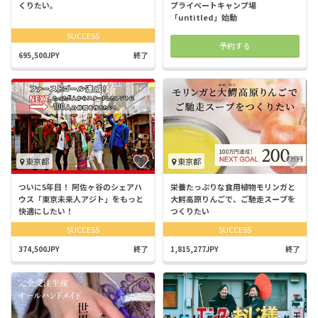
くりたい。
プライベートキャンプ場
「untitled」始動
SUCCESS
予約する
695,500JPY
終了
東京都
東京都
ついに5年目！ 阿佐ヶ谷のシェアハ
栄養たっぷりな食用植物モリンガと
ウス「東京未来人アジト」をもっと
大鰐高原りんごで、ご馳走スープを
快適にしたい！
つくりたい
SUCCESS
SUCCESS
374,500JPY
終了
1,815,277JPY
終了