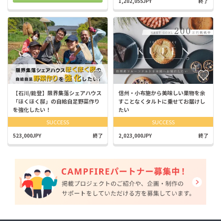
1,202,055JPY
終了
【石川/能登】限界集落シェアハウス
信州・小布施から美味しい果物を余
「ほくほく邸」の自給自足野菜作り
すことなくタルトに乗せてお届けし
を強化したい！
たい
SUCCESS
SUCCESS
523,000JPY
終了
2,023,000JPY
終了