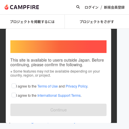
/
ログイン
新規会員登録
プロジェクトを掲載するには
プロジェクトをさがす
Welcome,
International users
This site is available to users outside Japan. Before
continuing, please confirm the following.
YukiTanahara
※ Some features may not be available depending on your
country, region, or project.
プロジェクトオーナー
I agree to the
Terms of Use
and
Privacy Policy
.
これまでに1件のプロジェクトを投稿しています
I agree to the
International Support Terms
.
在住国：日本
現在地：沖縄県
出身国：日本
出身地：沖縄県
Continue
www.instagram.com/tanayu_520
www.instagram.com/luanaokinawa.ryumi