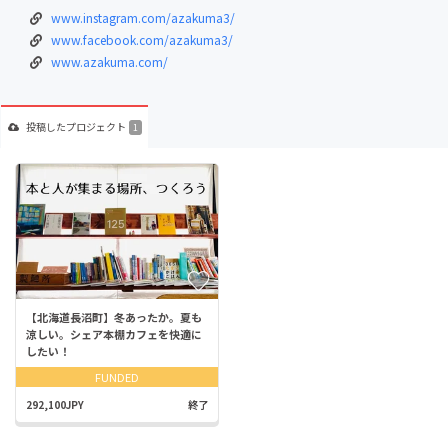
www.instagram.com/azakuma3/
www.facebook.com/azakuma3/
www.azakuma.com/
投稿した
プロジェクト
1
【北海道長沼町】冬あったか。夏も
涼しい。シェア本棚カフェを快適に
したい！
FUNDED
292,100JPY
終了