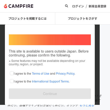
/
ログイン
新規会員登録
プロジェクトを掲載するには
プロジェクトをさがす
Welcome,
International users
This site is available to users outside Japan. Before
continuing, please confirm the following.
Yuko Yamauchi
※ Some features may not be available depending on your
country, region, or project.
プロジェクトオーナー
I agree to the
Terms of Use
and
Privacy Policy
.
これまでに4回支援して1件のプロジェクトを投稿しています
I agree to the
International Support Terms
.
在住国：日本
現在地：北海道
出身国：日本
出身地：北海道
Continue
なんとなく過ぎていく毎日を、もっとわくわくする時間に変えたい！そ
んな想いで2017年頃から様々なことをしてきました。 ブログを始めて
みたり、各種デザインを引き受けてみたり、オリジナ
もっと見る