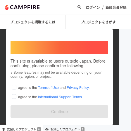
/
ログイン
新規会員登録
プロジェクトを掲載するには
プロジェクトをさがす
Welcome,
International users
This site is available to users outside Japan. Before
continuing, please confirm the following.
YuuNa_01
※ Some features may not be available depending on your
country, region, or project.
プロジェクトオーナー
I agree to the
Terms of Use
and
Privacy Policy
.
これまでに1件のプロジェクトを投稿しています
I agree to the
International Support Terms
.
在住国：未設定
出身国：未設定
Continue
支援した
プロジェクト
投稿した
プロジェクト
0
1