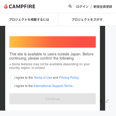
/
ログイン
新規会員登録
プロジェクトを掲載するには
プロジェクトをさがす
Welcome,
International users
This site is available to users outside Japan. Before
continuing, please confirm the following.
ZERO STAR
※ Some features may not be available depending on your
country, region, or project.
プロジェクトオーナー
I agree to the
Terms of Use
and
Privacy Policy
.
これまでに1件のプロジェクトを投稿しています
I agree to the
International Support Terms
.
在住国：日本
現在地：未設定
出身国：日本
出身地：未設定
Continue
どるめるプロジェクト運営です。 運営や製作メンバーも募集中です。 ご
連絡は idolatry@outlook.jp までお願いいたします。