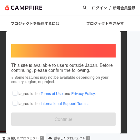
/
ログイン
新規会員登録
プロジェクトを掲載するには
プロジェクトをさがす
Welcome,
International users
This site is available to users outside Japan. Before
continuing, please confirm the following.
ZIMA0602
※ Some features may not be available depending on your
country, region, or project.
プロジェクトオーナー
I agree to the
Terms of Use
and
Privacy Policy
.
これまでに1件のプロジェクトを投稿しています
I agree to the
International Support Terms
.
在住国：未設定
出身国：未設定
Continue
支援した
プロジェクト
投稿した
プロジェクト
0
1