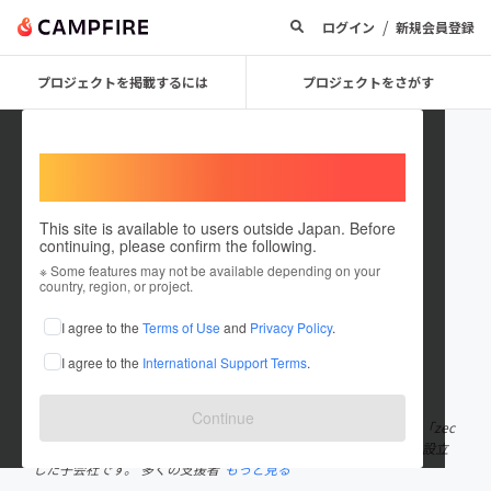
/
ログイン
新規会員登録
プロジェクトを掲載するには
プロジェクトをさがす
Welcome,
International users
This site is available to users outside Japan. Before
continuing, please confirm the following.
ZIS_Taiwan
※ Some features may not be available depending on your
country, region, or project.
プロジェクトオーナー
I agree to the
Terms of Use
and
Privacy Policy
.
これまでに1件のプロジェクトを投稿しています
I agree to the
International Support Terms
.
在住国：日本
現在地：東京都
出身国：台湾
Continue
「ZIS Co., Ltd.」は、台湾最大手クラウドファンディング運営会社「zec
zec」が、より優れた台湾発プロジェクトを日本に展開するために設立
した子会社です。 多くの支援者
もっと見る