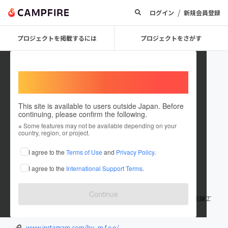
/
ログイン
新規会員登録
プロジェクトを掲載するには
プロジェクトをさがす
Welcome,
International users
This site is available to users outside Japan. Before
continuing, please confirm the following.
_MFEO_
※ Some features may not be available depending on your
country, region, or project.
プロジェクトオーナー
I agree to the
Terms of Use
and
Privacy Policy
.
これまでに2回支援して2件のプロジェクトを投稿しています
I agree to the
International Support Terms
.
在住国：日本
現在地：和歌山県
出身国：日本
出身地：和歌山県
Continue
house construction/住宅建設 store construction & renovation/店舗工
事・店舗改築 event planning/イベント企画 co
もっと見る
www.instagram.com/by_m.f.e.o/