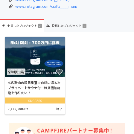
www.instagram.com/crafts____man/
支援した
プロジェクト
投稿した
プロジェクト
2
2
和歌山県
≪和歌山の限界集落で自然に還る≫
プライベートサウナ付一棟貸宿泊施
設を作りたい！
SUCCESS
7,160,000JPY
終了