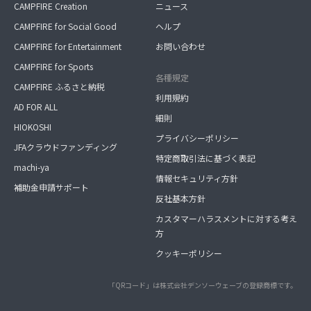
CAMPFIRE Creation
ニュース
CAMPFIRE for Social Good
ヘルプ
CAMPFIRE for Entertainment
お問い合わせ
CAMPFIRE for Sports
各種規定
CAMPFIRE ふるさと納税
利用規約
AD FOR ALL
細則
HIOKOSHI
プライバシーポリシー
JFAクラウドファンディング
特定商取引法に基づく表記
machi-ya
情報セキュリティ方針
補助金申請サポート
反社基本方針
カスタマーハラスメントに対する考え
方
クッキーポリシー
「QRコード」は株式会社デンソーウェーブの登録商標です。