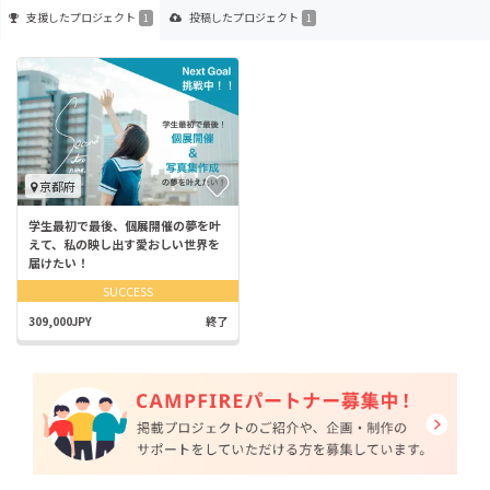
支援した
プロジェクト
投稿した
プロジェクト
1
1
京都府
学生最初で最後、個展開催の夢を叶
えて、私の映し出す愛おしい世界を
届けたい！
SUCCESS
309,000JPY
終了