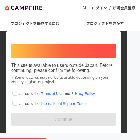
/
ログイン
新規会員登録
プロジェクトを掲載するには
プロジェクトをさがす
Welcome,
International users
This site is available to users outside Japan. Before
continuing, please confirm the following.
_minufilm_
※ Some features may not be available depending on your
country, region, or project.
プロジェクトオーナー
I agree to the
Terms of Use
and
Privacy Policy
.
これまでに1回支援して1件のプロジェクトを投稿しています
I agree to the
International Support Terms
.
在住国：日本
現在地：未設定
出身国：日本
出身地：未設定
Continue
minufilm.studio.site/