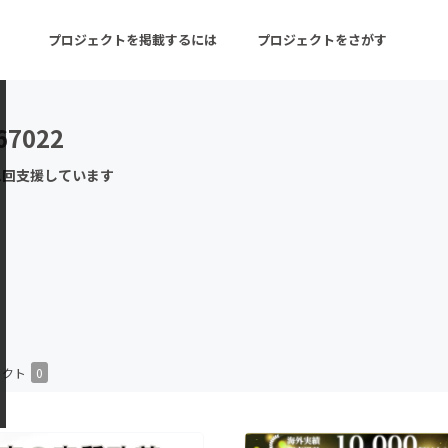
プロジェクトを掲載するには
プロジェクトをさがす
67022
ターン
注目の新着プロジェクト
募集終了が近いプロ
1回支援しています
音楽
舞台・パフォーマンス
ゲーム・サービス開発
フード・飲食店
書籍・雑誌出版
アニメ・漫画
チャレンジ
ビューティー・ヘルス
ェクト
0