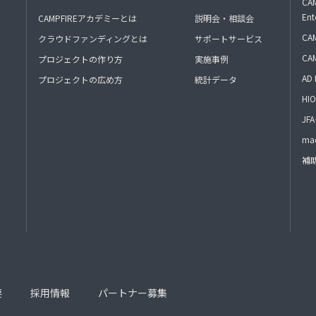
CAM
Ent
CAMPFIREアカデミーとは
説明会・相談会
CAM
クラウドファンディングとは
サポートサービス
CA
プロジェクトの作り方
実施事例
AD 
プロジェクトの広め方
統計データ
HIO
J
mac
補
要
採用情報
パートナー募集