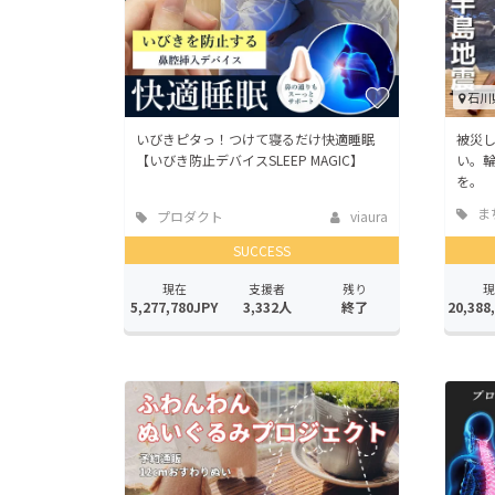
石川
いびきピタっ！つけて寝るだけ快適睡眠
被災
【いびき防止デバイスSLEEP MAGIC】
い。
を。
ま
プロダクト
viaura
地域
SUCCESS
現在
支援者
残り
現
5,277,780JPY
3,332人
終了
20,388