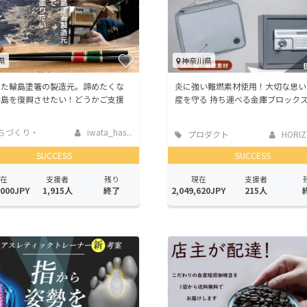
県
神奈川県
した輪島塗箸の製造元。諦めたくな
炎に強い難燃素材使用！大切な思い
輪島を復興させたい！どうかご支援
産を守る 持ち運べる金庫ブロック
ちづくり・
iwata_has...
プロダクト
HORIZO
活性化
SUCCESS
SUCCESS
在
支援者
残り
現在
支援者
,000JPY
1,915人
終了
2,049,620JPY
215人