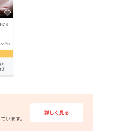
袋から
coffee
残り
終了