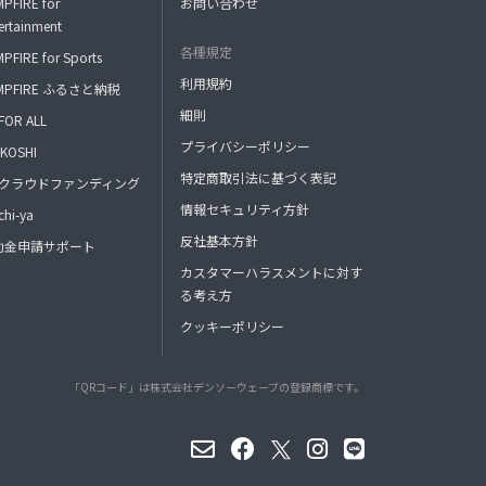
PFIRE for
お問い合わせ
ertainment
各種規定
PFIRE for Sports
利用規約
MPFIRE ふるさと納税
細則
FOR ALL
プライバシーポリシー
KOSHI
特定商取引法に基づく表記
FAクラウドファンディング
情報セキュリティ方針
hi-ya
反社基本方針
助金申請サポート
カスタマーハラスメントに対す
る考え方
クッキーポリシー
「QRコード」は株式会社デンソーウェーブの登録商標です。