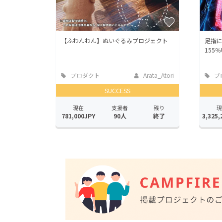
【ふわんわん】ぬいぐるみプロジェクト
足指に
155
プロダクト
Arata_Atori
プ
SUCCESS
現在
支援者
残り
現
781,000JPY
90人
終了
3,325,