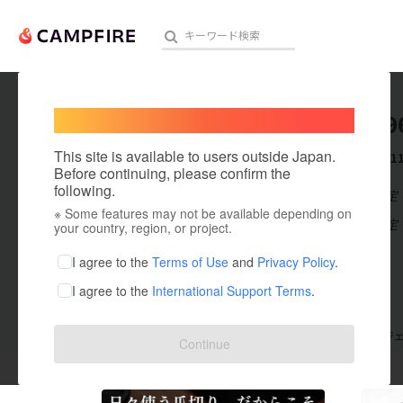
Welcome,
International users
a090799
人気のプロジェクト
注目のリ
This site is available to users outside Japan.
これまでに1
Before continuing, please confirm the
following.
在住国：未設定
※ Some features may not be available depending on
アート・写真
出身国：未設定
your country, region, or project.
テクノロジー・ガジェット
I agree to the
Terms of Use
and
Privacy Policy
.
I agree to the
International Support Terms
.
映像・映画
ビジネス・起業
支援した
プロジェクト
11
投稿した
プロジ
Continue
まちづくり・地域活性化