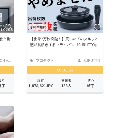
神奈川県
出と財
【出荷2万枚突破！】買いたてのスルッと
ス
感が長続きするフライパン『SURUTTO』
N A...
プロダクト
SURUTTO
SUCCESS
残り
現在
支援者
残り
終了
1,878,621JPY
133人
終了