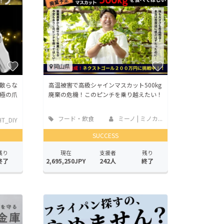
岡山県
散らな
高温被害で高級シャインマスカット500kg
極の爪
廃棄の危機！このピンチを乗り越えたい！
フード・飲食
ミーノ | ミノカ...
T_DIY
店
SUCCESS
残り
現在
支援者
残り
終了
2,695,250JPY
242人
終了