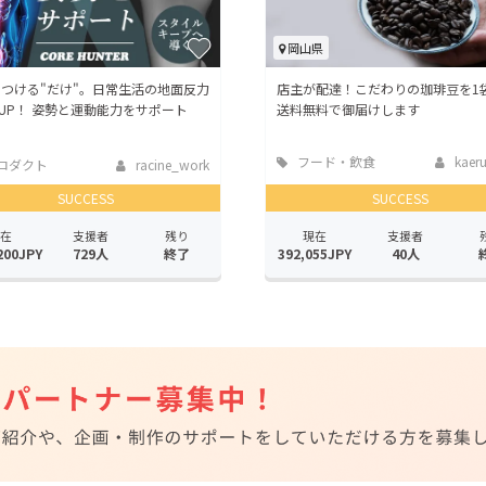
岡山県
つける"だけ"。日常生活の地面反力
店主が配達！こだわりの珈琲豆を1
％UP！ 姿勢と運動能力をサポート
送料無料で御届けします
フード・飲食
kaeru
ロダクト
racine_work
店
SUCCESS
SUCCESS
在
支援者
残り
現在
支援者
200JPY
729人
終了
392,055JPY
40人