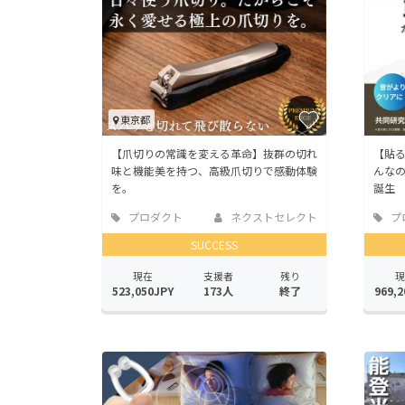
東京都
【爪切りの常識を変える革命】抜群の切れ
【貼
味と機能美を持つ、高級爪切りで感動体験
んな
を。
誕生
プロダクト
ネクストセレクト
プ
SUCCESS
現在
支援者
残り
現
523,050JPY
173人
終了
969,2