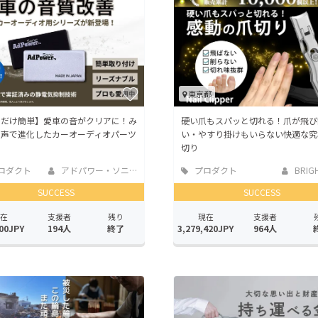
CAMPFIRE for Social Good
CAMPFIRE Creation
CAMPFIREふるさと納税
machi-ya
コミュニティ
東京都
るだけ簡単】愛車の音がクリアに！み
硬い爪もスパッと切れる！爪が飛び
の声で進化したカーオーディオパーツ
い・やすり掛けもいらない快適な究
切り
ロダクト
アドパワー・ソニック
プロダクト
BRIGH
SUCCESS
SUCCESS
在
支援者
残り
現在
支援者
00JPY
194人
終了
3,279,420JPY
964人