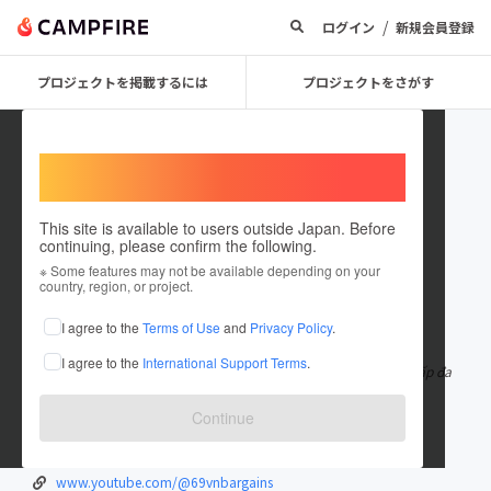
/
ログイン
新規会員登録
プロジェクトを掲載するには
プロジェクトをさがす
Welcome,
International users
This site is available to users outside Japan. Before
continuing, please confirm the following.
a69vnbargains
※ Some features may not be available depending on your
country, region, or project.
在住国：日本
現在地：未設定
I agree to the
Terms of Use
and
Privacy Policy
.
出身国：日本
出身地：未設定
I agree to the
International Support Terms
.
69vn là một trong những nhà cái hàng đầu tại Việt Nam, cung cấp đa
dạng các trò chơi cá cư
もっと見る
Continue
69vn.bargains/
www.facebook.com/69vnbargains/
www.youtube.com/@69vnbargains