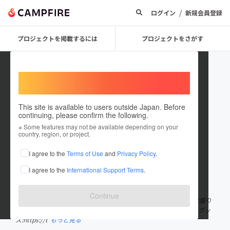
/
ログイン
新規会員登録
プロジェクトを掲載するには
プロジェクトをさがす
Welcome,
International users
This site is available to users outside Japan. Before
continuing, please confirm the following.
achi_1016
※ Some features may not be available depending on your
country, region, or project.
プロジェクトオーナー
I agree to the
Terms of Use
and
Privacy Policy
.
これまでに1件のプロジェクトを投稿しています
I agree to the
International Support Terms
.
在住国：未設定
出身国：未設定
Continue
好きな食べ物はとびっ子です。おもちゃの方じゃないです。特技は盛り
写メを撮る事です。 お仕事くださいmail:achi_1016@yahoo.co.jp グッ
ズ:https://t
もっと見る