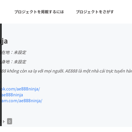
プロジェクトを掲載するには
プロジェクトをさがす
nja
ターン
注目の新着プロジェクト
募集終了が近いプロ
現在地：未設定
出身地：未設定
88 không còn xa lạ với mọi người. AE888 là một nhà cái trực tuyến h
音楽
舞台・パフォーマンス
/
ゲーム・サービス開発
フード・飲食店
ok.com/ae888ninja/
/ae888ninja
書籍・雑誌出版
アニメ・漫画
ram.com/ae888ninja/
チャレンジ
ビューティー・ヘルス
クト
0