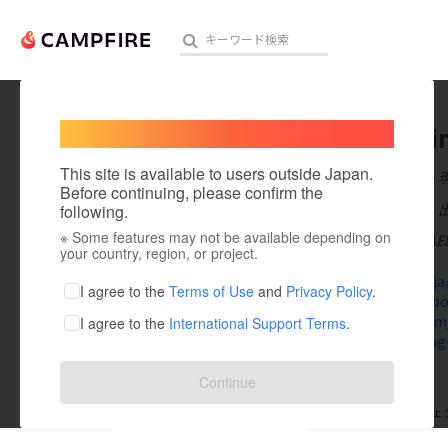
Welcome,
International users
ae888ni
人気のプロジェクト
注目のリ
This site is available to users outside Japan.
在住国：日本
Before continuing, please confirm the
出身国：日本
following.
※ Some features may not be available depending on
Thương hiệu AE8
アート・写真
your country, region, or project.
ae888.ninja
テクノロジー・ガジェット
I agree to the
Terms of Use
and
Privacy Policy
.
www.facebo
twitter.com
I agree to the
International Support Terms
.
映像・映画
www.instag
ビジネス・起業
Continue
まちづくり・地域活性化
支援した
プロジェクト
0
投稿した
プロジェ