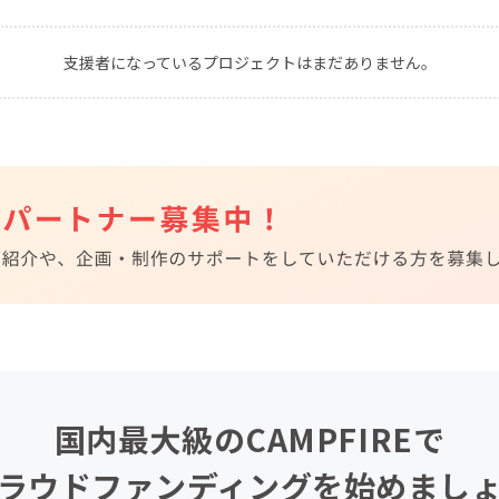
CAMPFIRE for Social Good
CAMPFIRE Creation
支援者になっているプロジェクトはまだありません。
CAMPFIREふるさと納税
machi-ya
コミュニティ
国内最大級のCAMPFIREで
ラウドファンディングを始めまし