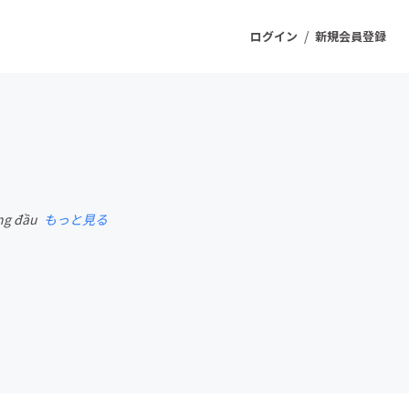
/
ログイン
新規会員登録
ジェクト
もうすぐ公開されます
àng đầu
もっと見る
プロダクト
ファッション
スポーツ
ケア
ソーシャルグッド