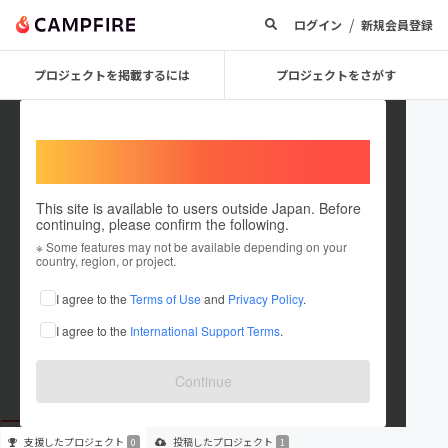
/
ログイン
新規会員登録
プロジェクトを掲載するには
プロジェクトをさがす
Welcome,
International users
This site is available to users outside Japan. Before
continuing, please confirm the following.
aelite japan
※ Some features may not be available depending on your
country, region, or project.
プロジェクトオーナー
I agree to the
Terms of Use
and
Privacy Policy
.
これまでに1件のプロジェクトを投稿しています
I agree to the
International Support Terms
.
在住国：日本
現在地：福岡県
出身国：日本
出身地：佐賀県
Continue
支援した
プロジェクト
投稿した
プロジェクト
0
1