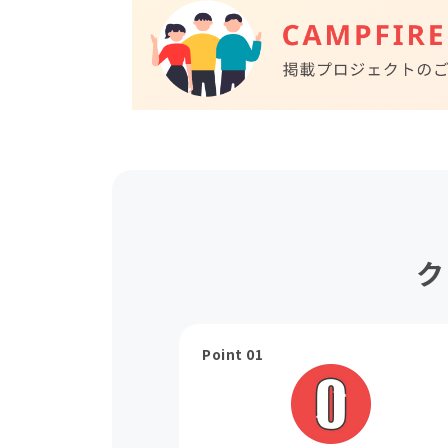
ク
Point 01