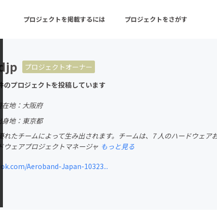
プロジェクトを掲載するには
プロジェクトをさがす
djp
プロジェクトオーナー
ターン
注目の新着プロジェクト
募集終了が近いプロ
件のプロジェクトを投稿しています
現在地：大阪府
音楽
舞台・パフォーマンス
出身地：東京都
れたチームによって生み出されます。チームは、7 人のハードウェアおよ
ゲーム・サービス開発
フード・飲食店
ドウェアプロジェクトマネージャ
もっと見る
書籍・雑誌出版
アニメ・漫画
ok.com/Aeroband-Japan-10323...
チャレンジ
ビューティー・ヘルス