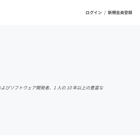
/
ログイン
新規会員登録
ジェクト
もうすぐ公開されます
プロダクト
びソフトウェア開発者、1 人の 10 年以上の豊富な
ファッション
スポーツ
ケア
ソーシャルグッド