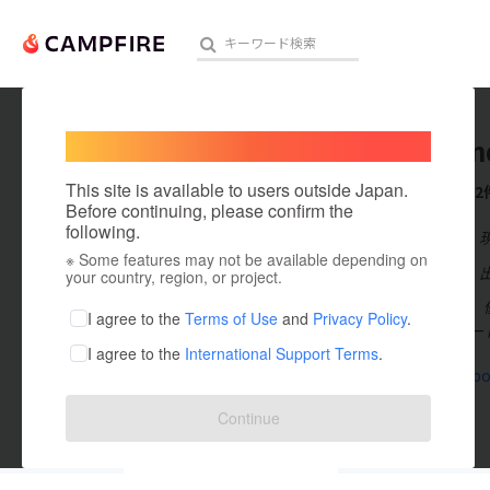
Welcome,
International users
aeroban
人気のプロジェクト
注目のリ
This site is available to users outside Japan.
これまでに2
Before continuing, please confirm the
following.
在住国：日本
※ Some features may not be available depending on
アート・写真
出身国：日本
your country, region, or project.
優れた製品は、優
テクノロジー・ガジェット
I agree to the
Terms of Use
and
Privacy Policy
.
経験を持つハー
I agree to the
International Support Terms
.
映像・映画
www.facebo
ビジネス・起業
Continue
まちづくり・地域活性化
投稿した
プロジェクト
2