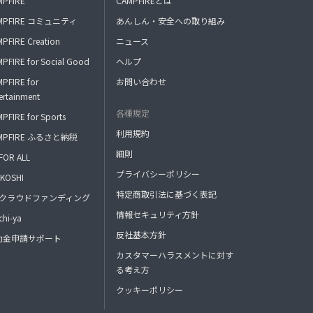
MPFIRE
CAMPFIREとは
MPFIRE コミュニティ
あんしん・安全への取り組み
PFIRE Creation
ニュース
PFIRE for Social Good
ヘルプ
PFIRE for
お問い合わせ
ertainment
各種規定
PFIRE for Sports
利用規約
MPFIRE ふるさと納税
細則
FOR ALL
プライバシーポリシー
KOSHI
特定商取引法に基づく表記
FAクラウドファンディング
情報セキュリティ方針
hi-ya
反社基本方針
助金申請サポート
カスタマーハラスメントに対す
る考え方
クッキーポリシー