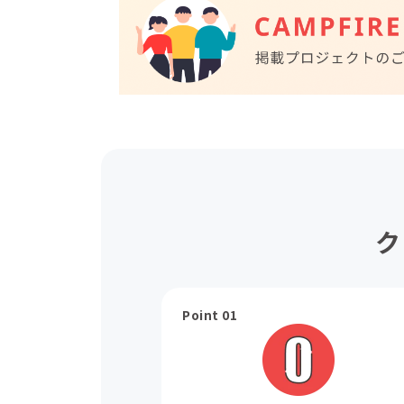
ク
Point 01