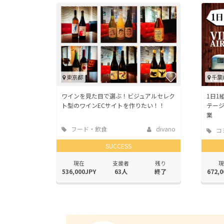
東京都
千葉
ワインを見た目で選ぶ！ビジュアルセレク
1日1
ト型のワインECサイトを作りたい！！
テー
業
フード・飲食
divano
コ
店
SUCCESS
現在
支援者
残り
現
536,000JPY
63人
終了
672,0