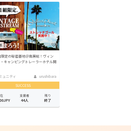
CAMPFIRE for Social Good
CAMPFIRE Creation
CAMPFIREふるさと納税
machi-ya
コミュニティ
県
組限定の秘密基地＠南房総！ヴィン
ジ・キャンピングトレーラーホテル開
ミュニティ
urushibara
SUCCESS
在
支援者
残り
00JPY
44人
終了