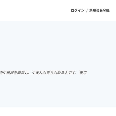
/
ログイン
新規会員登録
ジェクト
もうすぐ公開されます
プロダクト
街中華屋を経営し、生まれも育ちも飲食人です。 東京
ファッション
スポーツ
ケア
ソーシャルグッド