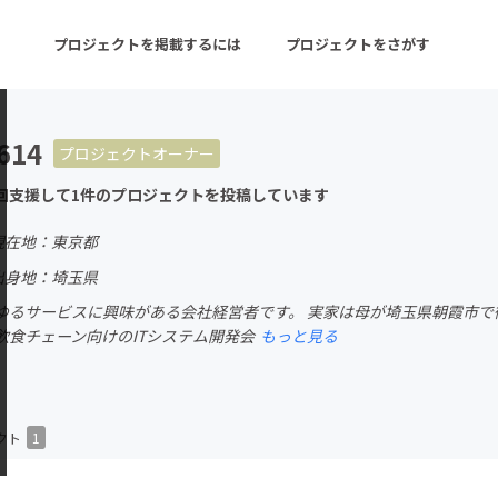
プロジェクトを掲載するには
プロジェクトをさがす
614
プロジェクトオーナー
ターン
注目の新着プロジェクト
募集終了が近いプロ
回支援して1件のプロジェクトを投稿しています
現在地：東京都
音楽
舞台・パフォーマンス
出身地：埼玉県
ゆるサービスに興味がある会社経営者です。 実家は母が埼玉県朝霞市で
ゲーム・サービス開発
フード・飲食店
飲食チェーン向けのITシステム開発会
もっと見る
書籍・雑誌出版
アニメ・漫画
チャレンジ
ビューティー・ヘルス
クト
1