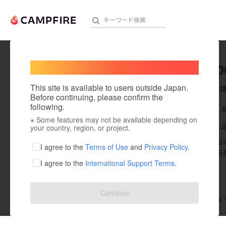
Welcome,
International users
aikawa0
人気のプロジェクト
注目のリ
This site is available to users outside Japan.
これまでに2
Before continuing, please confirm the
following.
在住国：日本
※ Some features may not be available depending on
アート・写真
出身国：日本
your country, region, or project.
飲食業界のあら
テクノロジー・ガジェット
I agree to the
Terms of Use
and
Privacy Policy
.
に出て来てから
I agree to the
International Support Terms
.
映像・映画
ビジネス・起業
Continue
支援した
プロジェクト
2
投稿した
プロジェ
まちづくり・地域活性化