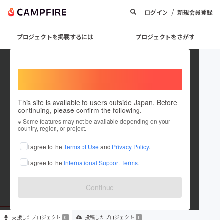
/
ログイン
新規会員登録
プロジェクトを掲載するには
プロジェクトをさがす
Welcome,
International users
This site is available to users outside Japan. Before
continuing, please confirm the following.
aimee
※ Some features may not be available depending on your
country, region, or project.
プロジェクトオーナー
I agree to the
Terms of Use
and
Privacy Policy
.
これまでに1件のプロジェクトを投稿しています
I agree to the
International Support Terms
.
在住国：未設定
出身国：未設定
Continue
支援した
プロジェクト
投稿した
プロジェクト
0
1