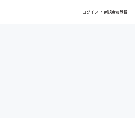
/
ログイン
新規会員登録
ジェクト
もうすぐ公開されます
プロダクト
ファッション
スポーツ
ケア
ソーシャルグッド