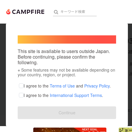
Welcome,
International users
akaike0
人気のプロジェクト
注目のリ
This site is available to users outside Japan.
これまでに2
Before continuing, please confirm the
following.
在住国：日本
※ Some features may not be available depending on
アート・写真
出身国：日本
your country, region, or project.
テクノロジー・ガジェット
I agree to the
Terms of Use
and
Privacy Policy
.
I agree to the
International Support Terms
.
映像・映画
ビジネス・起業
支援した
プロジェクト
2
投稿した
プロジェ
Continue
まちづくり・地域活性化