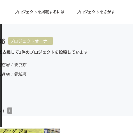
プロジェクトを掲載するには
プロジェクトをさがす
36
プロジェクトオーナー
ターン
注目の新着プロジェクト
募集終了が近いプロ
回支援して1件のプロジェクトを投稿しています
現在地：東京都
音楽
舞台・パフォーマンス
出身地：愛知県
ゲーム・サービス開発
フード・飲食店
書籍・雑誌出版
アニメ・漫画
チャレンジ
ビューティー・ヘルス
クト
1