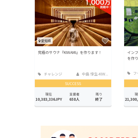
愛知県
究極のサウナ『KIWAMI』を作ります！
イン
を作
フ
チャレンジ
中島 惇生-KIW...
店
SUCCESS
現在
支援者
残り
現
10,383,336JPY
658人
終了
21,300