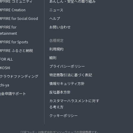
MPFIRE コミュニティ
あんしん・安全への取り組み
PFIRE Creation
ニュース
PFIRE for Social Good
ヘルプ
PFIRE for
お問い合わせ
ertainment
各種規定
PFIRE for Sports
利用規約
MPFIRE ふるさと納税
細則
FOR ALL
プライバシーポリシー
KOSHI
特定商取引法に基づく表記
FAクラウドファンディング
情報セキュリティ方針
hi-ya
反社基本方針
助金申請サポート
カスタマーハラスメントに対す
る考え方
クッキーポリシー
「QRコード」は株式会社デンソーウェーブの登録商標です。