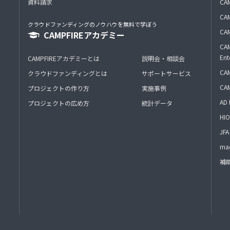
資料請求
CA
CAM
クラウドファンディングのノウハウを無料で学ぼう
CAM
CAMPFIREアカデミー
CAM
Ent
CAMPFIREアカデミーとは
説明会・相談会
CAM
クラウドファンディングとは
サポートサービス
CA
プロジェクトの作り方
実施事例
AD 
プロジェクトの広め方
統計データ
HIO
J
mac
補