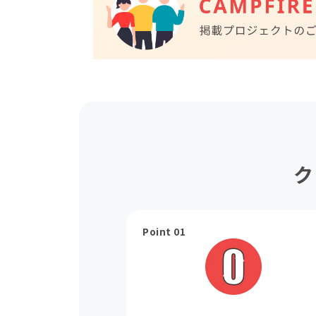
ク
Point 01