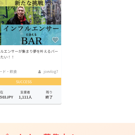
CAMPFIRE for Social Good
CAMPFIRE Creation
CAMPFIREふるさと納税
machi-ya
コミュニティ
フルエンサーが集まり夢を叶えるバー
りたい！！
ード・飲食
joevlog7
SUCCESS
在
支援者
残り
,503JPY
1,111人
終了