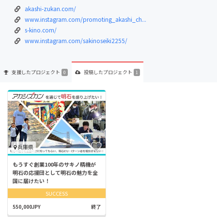
akashi-zukan.com/
www.instagram.com/promoting_akashi_ch...
s-kino.com/
www.instagram.com/sakinoseiki2255/
支援した
プロジェクト
投稿した
プロジェクト
0
1
兵庫県
もうすぐ創業100年のサキノ精機が
明石の応援団として明石の魅力を全
国に届けたい！
SUCCESS
550,000JPY
終了