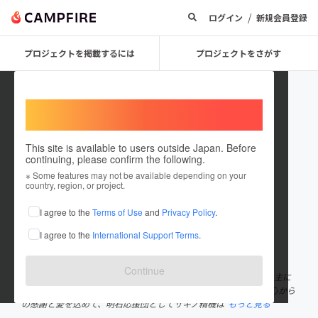
/
ログイン
新規会員登録
プロジェクトを掲載するには
プロジェクトをさがす
Welcome,
International users
This site is available to users outside Japan. Before
continuing, please confirm the following.
akashi_zukan
※ Some features may not be available depending on your
country, region, or project.
プロジェクトオーナー
I agree to the
Terms of Use
and
Privacy Policy
.
これまでに1件のプロジェクトを投稿しています
I agree to the
International Support Terms
.
在住国：日本
現在地：兵庫県
出身国：日本
出身地：兵庫県
Continue
株式会社サキノ精機は来年の４月で創業100周年を迎える会社で、主に
産業機械や金属加工部品を製造してきた「まちの鉄工所」です。 心から
の感謝と愛を込めて、明石応援団としてサキノ精機は
もっと見る