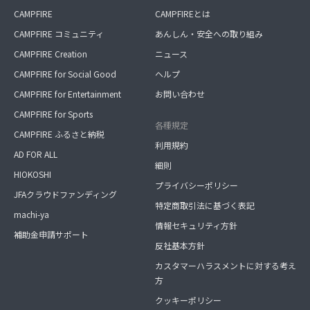
CAMPFIRE
CAMPFIREとは
CAMPFIRE コミュニティ
あんしん・安全への取り組み
CAMPFIRE Creation
ニュース
CAMPFIRE for Social Good
ヘルプ
CAMPFIRE for Entertainment
お問い合わせ
CAMPFIRE for Sports
各種規定
CAMPFIRE ふるさと納税
利用規約
AD FOR ALL
細則
HIOKOSHI
プライバシーポリシー
JFAクラウドファンディング
特定商取引法に基づく表記
machi-ya
情報セキュリティ方針
補助金申請サポート
反社基本方針
カスタマーハラスメントに対する考え
方
クッキーポリシー