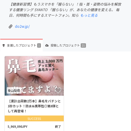
【健康新習慣】もうスマホを「握らない」！指・首・姿勢の悩みを解放
する健康リング SYANTO 「握らない」が、あなたの健康を変える。 毎
日、何時間も手にするスマートフォン。知ら
もっと見る
do2w.jp/
支援した
プロジェクト
投稿した
プロジェクト
1
21
山梨県
【累計出荷数2万本】鼻毛をバチンと
1秒カット！防水&携帯性◎第8弾と
して再登場！
SUCCESS
5,969,090JPY
終了