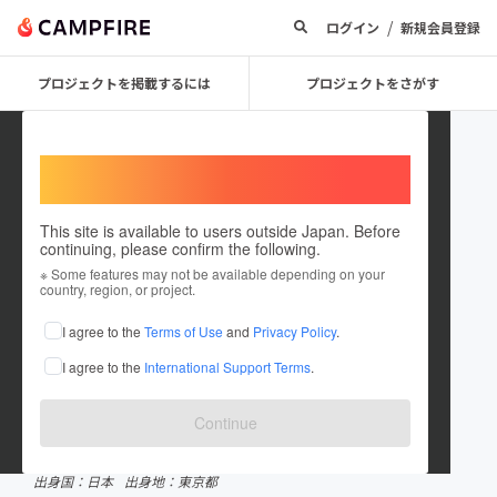
/
ログイン
新規会員登録
プロジェクトを掲載するには
プロジェクトをさがす
Welcome,
International users
This site is available to users outside Japan. Before
continuing, please confirm the following.
SYANTO
※ Some features may not be available depending on your
country, region, or project.
プロジェクトオーナー
I agree to the
Terms of Use
and
Privacy Policy
.
これまでに1回支援して21件のプロジェクトを投稿しています
I agree to the
International Support Terms
.
CAMPFIREクラウドファンディングアワード受賞履歴
2025 プロダクト・テック部門
Continue
在住国：日本
現在地：東京都
出身国：日本
出身地：東京都