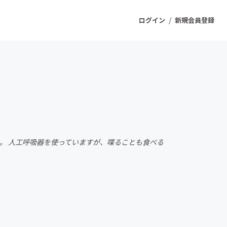
/
ログイン
新規会員登録
ジェクト
もうすぐ公開されます
プロダクト
した。 人工呼吸器を使っていますが、喋ることも食べる
ファッション
スポーツ
ケア
ソーシャルグッド