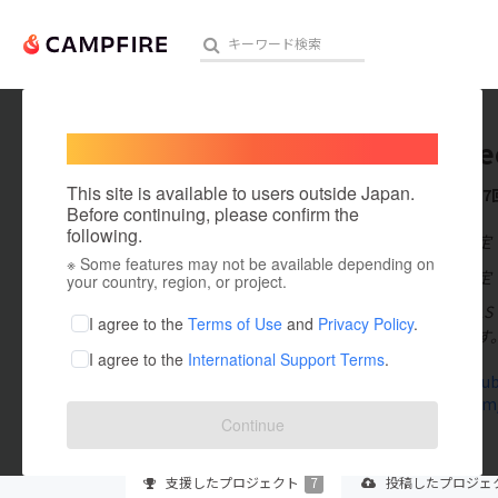
Welcome,
International users
alsnoik
人気のプロジェクト
注目のリ
This site is available to users outside Japan.
これまでに7
Before continuing, please confirm the
following.
在住国：未設定
※ Some features may not be available depending on
アート・写真
出身国：未設定
your country, region, or project.
2013年頃にA
テクノロジー・ガジェット
I agree to the
Terms of Use
and
Privacy Policy
.
ことも出来ます。
I agree to the
International Support Terms
.
映像・映画
www.youtub
twitter.co
ビジネス・起業
Continue
まちづくり・地域活性化
支援した
プロジェクト
7
投稿した
プロジェ