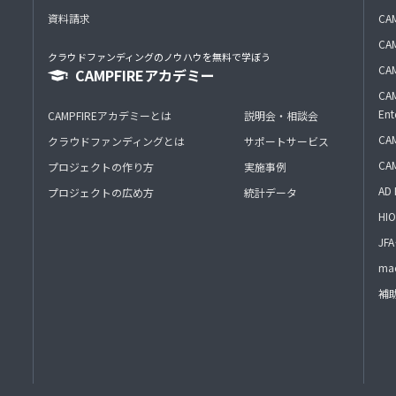
資料請求
CA
CAM
クラウドファンディングのノウハウを無料で学ぼう
CAM
CAMPFIREアカデミー
CAM
Ent
CAMPFIREアカデミーとは
説明会・相談会
CAM
クラウドファンディングとは
サポートサービス
CA
プロジェクトの作り方
実施事例
AD 
プロジェクトの広め方
統計データ
HIO
J
mac
補