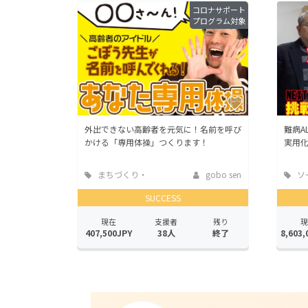
コロナサポート
プログラム対象
外出できない高齢者を元気に！名前を呼び
難病A
かける「専用体操」つくります！
実用
まちづくり・
gobo sen
ソ
地域活性化
ッド
SUCCESS
現在
支援者
残り
現
407,500JPY
38人
終了
8,603,