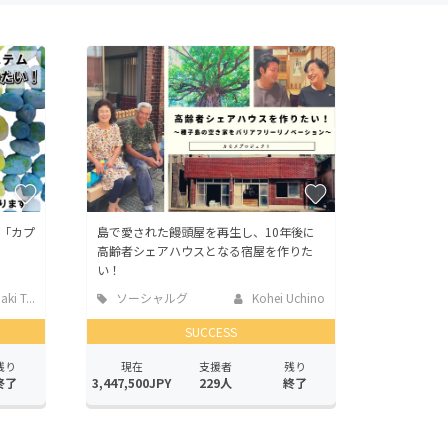
「カプ
島で愛された饅頭屋を再生し、10年後に
！
高齢者シェアハウスとなる宿屋を作りた
い！
ki T...
ソーシャルグ
Kohei Uchino
ッド
SUCCESS
残り
現在
支援者
残り
終了
3,447,500JPY
229人
終了