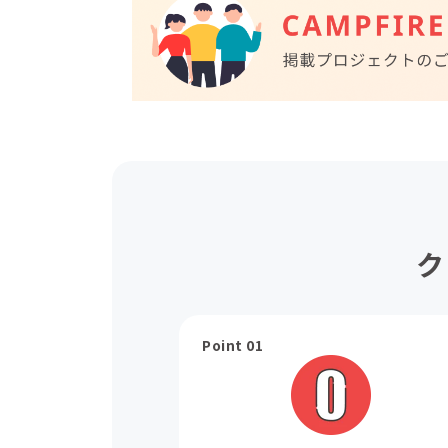
ク
Point 01