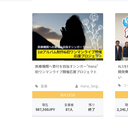
医療機関へ寄付を目指すシンガー"Hana"
ALS
初ワンマンライブ開催応援プロジェクト
開発
い
ソ
音楽
Hana_Sing...
ッド
SUCCESS
現在
支援者
残り
現
987,500JPY
87人
終了
2,241,