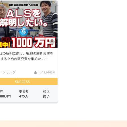
LSの解明に向け、細胞の解析装置を
化するための研究費を集めたい！
ーシャルグ
urisu4414
SUCCESS
在
支援者
残り
000JPY
475人
終了