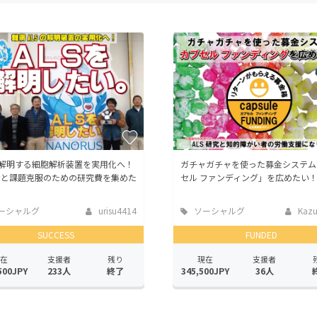
CAMPFIRE for Social Good
CAMPFIRE Creation
CAMPFIREふるさと納税
machi-ya
コミュニティ
を解明する細胞解析装置を実用化へ！
ガチャガチャを使った募金システム
費と課題克服のための研究費を集めた
セル ファンディング」を広めたい
ーシャルグ
urisu4414
ソーシャルグ
Kazua
ッド
SUCCESS
FUNDED
在
支援者
残り
現在
支援者
500JPY
233人
終了
345,500JPY
36人