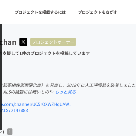
プロジェクトを掲載するには
プロジェクトをさがす
echan
プロジェクトオーナー
ターン
注目の新着プロジェクト
募集終了が近いプロ
回支援して1件のプロジェクトを投稿しています
音楽
舞台・パフォーマンス
LS（筋萎縮性側索硬化症）を発症し、2018年に人工呼吸器を装着しま
ゲーム・サービス開発
フード・飲食店
 ALSの話題には暗いものや
もっと見る
書籍・雑誌出版
アニメ・漫画
e.com/channel/UC5rOXWZHqUAW...
m/ALS72147883
チャレンジ
ビューティー・ヘルス
クト
1