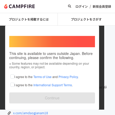
/
ログイン
新規会員登録
プロジェクトを掲載するには
プロジェクトをさがす
Welcome,
International users
This site is available to users outside Japan. Before
continuing, please confirm the following.
amdaogianam18
※ Some features may not be available depending on your
country, region, or project.
在住国：ベトナム
I agree to the
Terms of Use
and
Privacy Policy
.
出身国：ベトナム
I agree to the
International Support Terms
.
Âm đạo giả Nấm 18 chính hãng khám phá thế giới đồ chơi tình dục dà
nh cho nam giới với chất
もっと見る
Continue
nam18.vn/collections/am-dao-gia
nam18.vn/
x.com/amdaogianam18